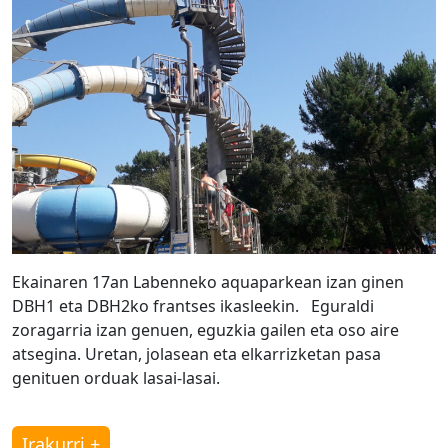
Ekainaren 17an Labenneko aquaparkean izan ginen
DBH1 eta DBH2ko frantses ikasleekin. Eguraldi
zoragarria izan genuen, eguzkia gailen eta oso aire
atsegina. Uretan, jolasean eta elkarrizketan pasa
genituen orduak lasai-lasai.
Irakurri +