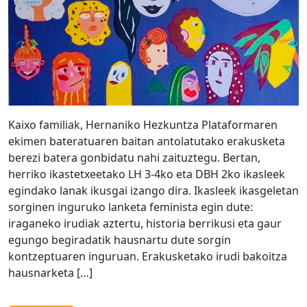
Kaixo familiak, Hernaniko Hezkuntza Plataformaren
ekimen bateratuaren baitan antolatutako erakusketa
berezi batera gonbidatu nahi zaituztegu. Bertan,
herriko ikastetxeetako LH 3-4ko eta DBH 2ko ikasleek
egindako lanak ikusgai izango dira. Ikasleek ikasgeletan
sorginen inguruko lanketa feminista egin dute:
iraganeko irudiak aztertu, historia berrikusi eta gaur
egungo begiradatik hausnartu dute sorgin
kontzeptuaren inguruan. Erakusketako irudi bakoitza
hausnarketa […]