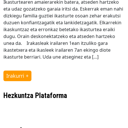
Ikasturtearen amaierarekin batera, atseden hartzeko
eta udaz gozatzeko garaia iritsi da. Eskerrak eman nahi
dizkiegu familia guztiei ikasturte osoan zehar erakutsi
duzuen konfiantzagatik eta lankidetzagatik. Elkarrekin
ikaskuntzaz eta erronkaz betetako ikasturtea eraiki
dugu. Orain deskonektatzeko eta atseden hartzeko
unea da. Irakasleak irailaren 1ean itzuliko gara
ikastetxera eta ikasleek irailaren 7an ekingo diote
ikasturte berriari. Uda une atseginez eta […]
Irakurri +
Hezkuntza Plataforma