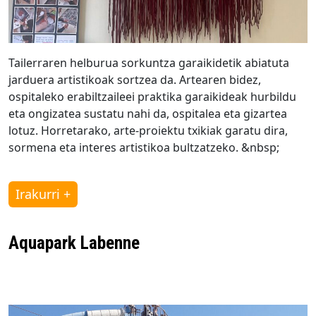
Tailerraren helburua sorkuntza garaikidetik abiatuta
jarduera artistikoak sortzea da. Artearen bidez,
ospitaleko erabiltzaileei praktika garaikideak hurbildu
eta ongizatea sustatu nahi da, ospitalea eta gizartea
lotuz. Horretarako, arte-proiektu txikiak garatu dira,
sormena eta interes artistikoa bultzatzeko. &nbsp;
Irakurri +
Aquapark Labenne