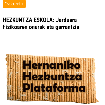
Irakurri +
HEZKUNTZA ESKOLA: Jarduera
Fisikoaren onurak eta garrantzia