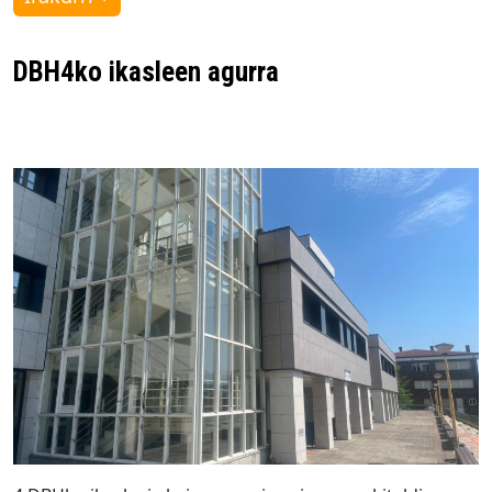
DBH4ko ikasleen agurra