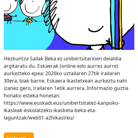
Hezkuntza Sailak Beka ez-unibertsitarioen deialdia
argitaratu du. Eskaerak (online edo aurrez aurre)
aurkezteko epea: 2026ko uztailaren 27tik irailaren
30era, biak barne. Eskaera ikastetxean aurkeztu nahi
izanez gero, irailaren 1etik aurrera. Informazio guztia
honako esteka honetan:
https://www.euskadi.eus/unibertsitatez-kanpoko-
ikasleak-eskolatzeko-ikasketa-beka-eta-
laguntzak/web01-a2hikasl/eu/
Irakurri +