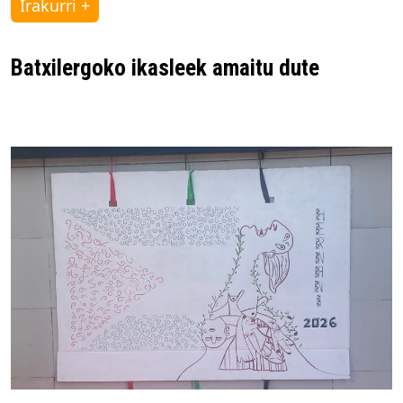
Irakurri +
Batxilergoko ikasleek amaitu dute