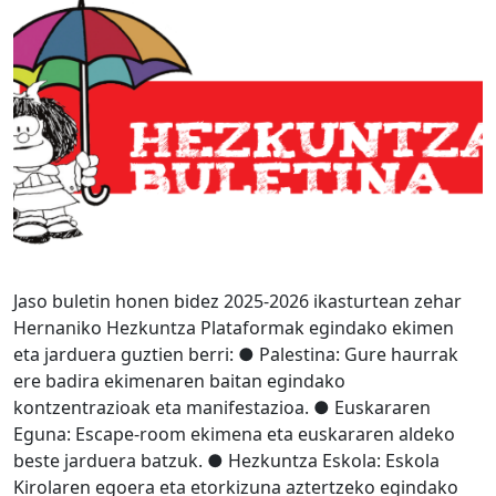
Jaso buletin honen bidez 2025-2026 ikasturtean zehar
Hernaniko Hezkuntza Plataformak egindako ekimen
eta jarduera guztien berri: ● Palestina: Gure haurrak
ere badira ekimenaren baitan egindako
kontzentrazioak eta manifestazioa. ● Euskararen
Eguna: Escape-room ekimena eta euskararen aldeko
beste jarduera batzuk. ● Hezkuntza Eskola: Eskola
Kirolaren egoera eta etorkizuna aztertzeko egindako