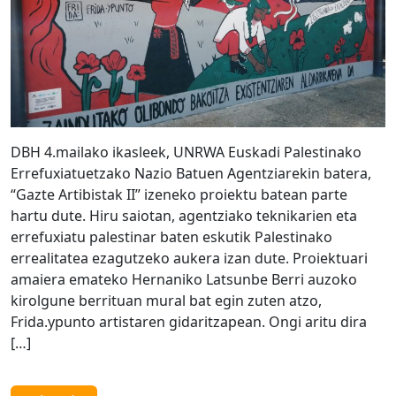
DBH 4.mailako ikasleek, UNRWA Euskadi Palestinako
Errefuxiatuetzako Nazio Batuen Agentziarekin batera,
“Gazte Artibistak II” izeneko proiektu batean parte
hartu dute. Hiru saiotan, agentziako teknikarien eta
errefuxiatu palestinar baten eskutik Palestinako
errealitatea ezagutzeko aukera izan dute. Proiektuari
amaiera emateko Hernaniko Latsunbe Berri auzoko
kirolgune berrituan mural bat egin zuten atzo,
Frida.ypunto artistaren gidaritzapean. Ongi aritu dira
[…]