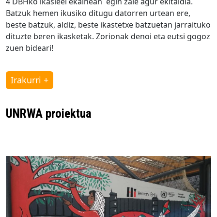
4 DBHko ikasleei ekainean egin zaie agur ekitaldia.
Batzuk hemen ikusiko ditugu datorren urtean ere,
beste batzuk, aldiz, beste ikastetxe batzuetan jarraituko
dituzte beren ikasketak. Zorionak denoi eta eutsi gogoz
zuen bideari!
Irakurri +
UNRWA proiektua