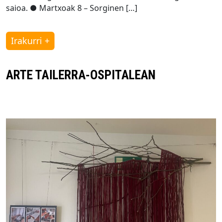
saioa. ● Martxoak 8 – Sorginen […]
Irakurri +
ARTE TAILERRA-OSPITALEAN