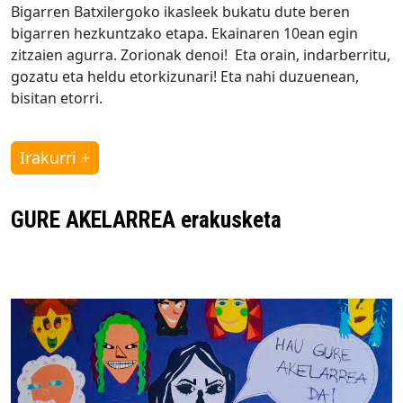
Bigarren Batxilergoko ikasleek bukatu dute beren
bigarren hezkuntzako etapa. Ekainaren 10ean egin
zitzaien agurra. Zorionak denoi! Eta orain, indarberritu,
gozatu eta heldu etorkizunari! Eta nahi duzuenean,
bisitan etorri.
Irakurri +
GURE AKELARREA erakusketa