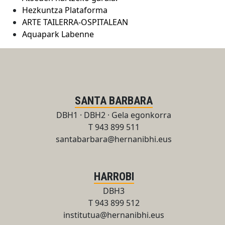
Hezkuntza Plataforma
ARTE TAILERRA-OSPITALEAN
Aquapark Labenne
SANTA BARBARA
DBH1 · DBH2 · Gela egonkorra
T 943 899 511
santabarbara@hernanibhi.eus
HARROBI
DBH3
T 943 899 512
institutua@hernanibhi.eus