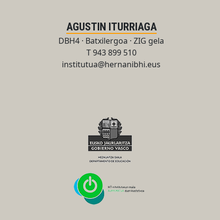
AGUSTIN ITURRIAGA
DBH4 · Batxilergoa · ZIG gela
T 943 899 510
institutua@hernanibhi.eus