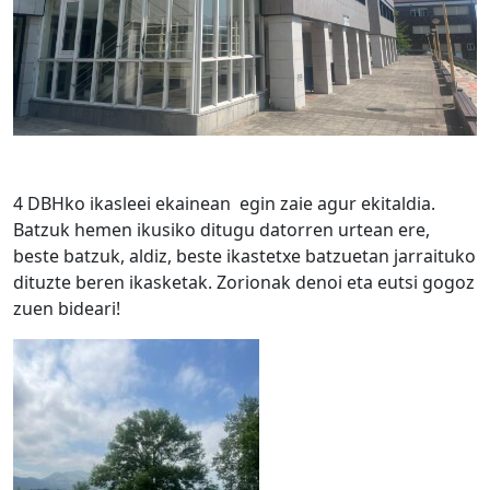
4 DBHko ikasleei ekainean egin zaie agur ekitaldia.
Batzuk hemen ikusiko ditugu datorren urtean ere,
beste batzuk, aldiz, beste ikastetxe batzuetan jarraituko
dituzte beren ikasketak. Zorionak denoi eta eutsi gogoz
zuen bideari!