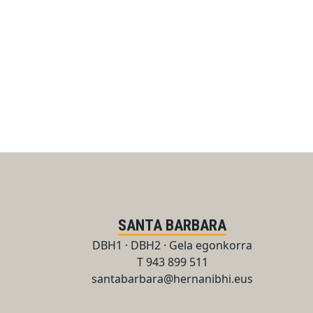
SANTA BARBARA
DBH1 · DBH2 · Gela egonkorra
T 943 899 511
santabarbara@hernanibhi.eus