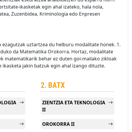
tsitate-ikasketak egin ahal izateko, hala nola,
tatea, Zuzenbidea, Kriminologia edo Enpresen
ko ezagutzak uztartzea du helburu modalitate honek. 1.
anduko da Matematika Orokorra. Hortaz, modalitate
ek matematikarik behar ez duten goi-mailako zikloak
 ikasketa jakin batzuk egin ahal izango dituzte.
2. BATX
OLOGIA
ZIENTZIA ETA TEKNOLOGIA
II
OROKORRA II