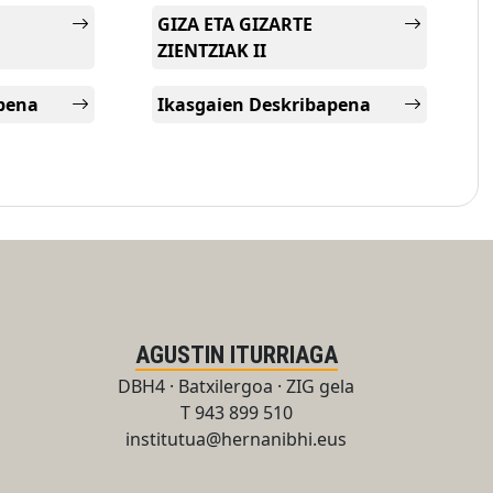
GIZA ETA GIZARTE
ZIENTZIAK II
apena
Ikasgaien Deskribapena
AGUSTIN ITURRIAGA
DBH4 · Batxilergoa · ZIG gela
T 943 899 510
institutua@hernanibhi.eus