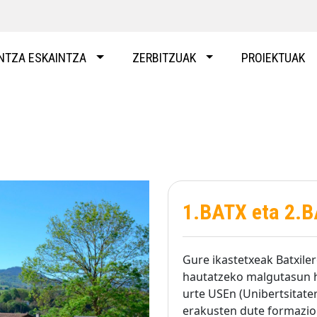
NTZA ESKAINTZA
ZERBITZUAK
PROIEKTUAK
1.BATX eta 2.
Gure ikastetxeak Batxile
hautatzeko malgutasun ha
urte USEn (Unibertsitate
erakusten dute formazio