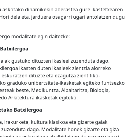
a askotako dinamikekin aberastea gure ikastetxearen
Hori dela eta, jarduera osagarri ugari antolatzen dugu
lergo modalitate egin daitezke:
 Batxilergoa
-gaiak gustuko dituzten ikasleei zuzenduta dago.
ilergoa ikasten duten ikasleek zientzia alorreko
 eskuratzen dituzte eta ezagutza zientifiko-
ko graduko unibertsitate-ikasketak egiteko funtsezko
esteak beste, Medikuntza, Albaitaritza, Biologia,
edo Arkitektura ikasketak egiteko.
ietako Batxilergoa
 irakurketa, kultura klasikoa eta gizarte gaiak
i zuzenduta dago. Modalitate honek gizarte eta giza
etentziak eskuratzea ahalbidetzen du esparru horri