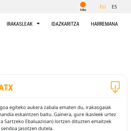
EU
ES
IRAKASLEAK
IDAZKARITZA
HARREMANA
BATX
rgoa egiteko aukera zabala ematen du, irakasgaiak
ndia eskaintzen baitu. Gainera, gure ikasleek urtez
ra Sartzeko Ebaluazioan) lortzen dituzten emaitzek
 sendoa jasotzen dutela.