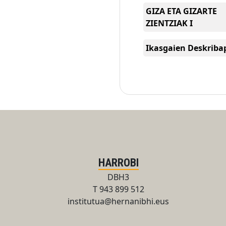
GIZA ETA GIZARTE
ZIENTZIAK I
Ikasgaien Deskrib
HARROBI
DBH3
T 943 899 512
institutua@hernanibhi.eus