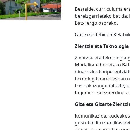
Bestalde, curriculuma er
bereizgarrietako bat da. 
Batxilergo osorako.
Gure ikastetxean 3 Batxi
Zientzia eta Teknologia
Zientzia- eta teknologia
Modalitate honetako Batx
oinarrizko konpetentziak
teknologikoaren esparru
tresnak izango dituzte, b
Ingenieritza ezberdinak 
Giza eta Gizarte Zientz
Komunikazioa, kudeaketa,
gustuko dituzten ikaslee
arloetan oinarrizko konp