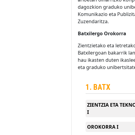
dagozkion graduko uniber
Komunikazio eta Publizi
Zuzendaritza.
Batxilergo Orokorra
Zientzietako eta letreta
Batxilergoan bakarrik l
hau ikasten duten ikasle
eta graduko unibertsitate
1. BATX
ZIENTZIA ETA TEKN
I
OROKORRA I