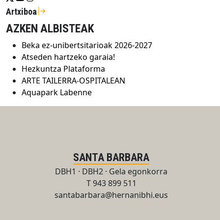
Artxiboa
AZKEN ALBISTEAK
Beka ez-unibertsitarioak 2026-2027
Atseden hartzeko garaia!
Hezkuntza Plataforma
ARTE TAILERRA-OSPITALEAN
Aquapark Labenne
SANTA BARBARA
DBH1 · DBH2 · Gela egonkorra
T 943 899 511
santabarbara@hernanibhi.eus