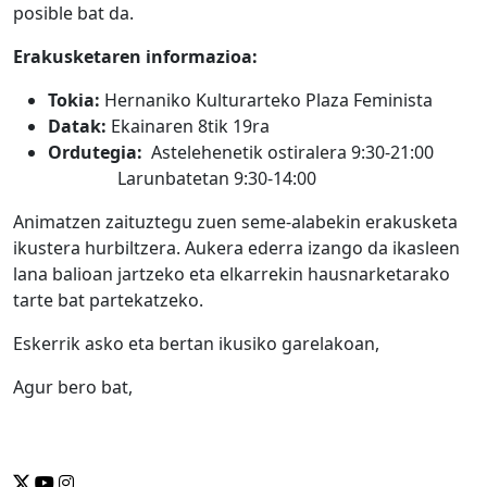
posible bat da.
Erakusketaren informazioa:
Tokia:
Hernaniko Kulturarteko Plaza Feminista
Datak:
Ekainaren 8tik 19ra
Ordutegia:
Astelehenetik ostiralera 9:30-21:00
Larunbatetan 9:30-14:00
Animatzen zaituztegu zuen seme-alabekin erakusketa
ikustera hurbiltzera. Aukera ederra izango da ikasleen
lana balioan jartzeko eta elkarrekin hausnarketarako
tarte bat partekatzeko.
Eskerrik asko eta bertan ikusiko garelakoan,
Agur bero bat,
Se abrirá nueva ventana-twitter
Se abrirá nueva ventana-youtube
Se abrirá nueva ventana-instragram