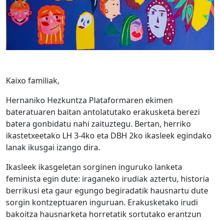
Kaixo familiak,
Hernaniko Hezkuntza Plataformaren ekimen
bateratuaren baitan antolatutako erakusketa berezi
batera gonbidatu nahi zaituztegu. Bertan, herriko
ikastetxeetako LH 3-4ko eta DBH 2ko ikasleek egindako
lanak ikusgai izango dira.
Ikasleek ikasgeletan sorginen inguruko lanketa
feminista egin dute: iraganeko irudiak aztertu, historia
berrikusi eta gaur egungo begiradatik hausnartu dute
sorgin kontzeptuaren inguruan. Erakusketako irudi
bakoitza hausnarketa horretatik sortutako erantzun