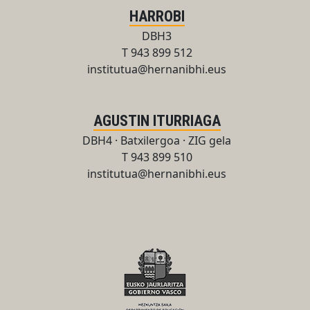
HARROBI
DBH3
T 943 899 512
institutua@hernanibhi.eus
AGUSTIN ITURRIAGA
DBH4 · Batxilergoa · ZIG gela
T 943 899 510
institutua@hernanibhi.eus