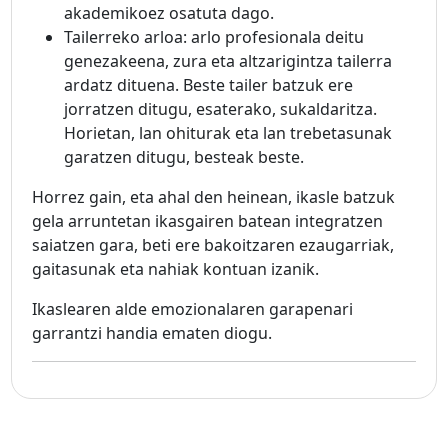
akademikoez osatuta dago.
Tailerreko arloa: arlo profesionala deitu
genezakeena, zura eta altzarigintza tailerra
ardatz dituena. Beste tailer batzuk ere
jorratzen ditugu, esaterako, sukaldaritza.
Horietan, lan ohiturak eta lan trebetasunak
garatzen ditugu, besteak beste.
Horrez gain, eta ahal den heinean, ikasle batzuk
gela arruntetan ikasgairen batean integratzen
saiatzen gara, beti ere bakoitzaren ezaugarriak,
gaitasunak eta nahiak kontuan izanik.
Ikaslearen alde emozionalaren garapenari
garrantzi handia ematen diogu.