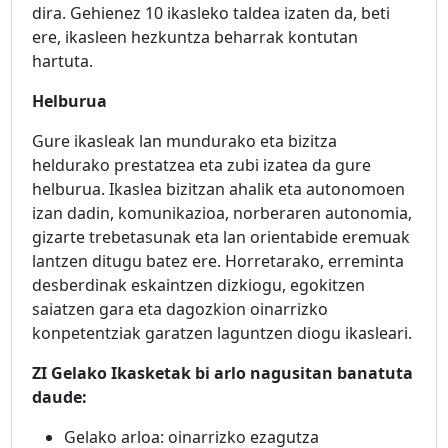
dira. Gehienez 10 ikasleko taldea izaten da, beti
ere, ikasleen hezkuntza beharrak kontutan
hartuta.
Helburua
Gure ikasleak lan mundurako eta bizitza
heldurako prestatzea eta zubi izatea da gure
helburua. Ikaslea bizitzan ahalik eta autonomoen
izan dadin, komunikazioa, norberaren autonomia,
gizarte trebetasunak eta lan orientabide eremuak
lantzen ditugu batez ere. Horretarako, erreminta
desberdinak eskaintzen dizkiogu, egokitzen
saiatzen gara eta dagozkion oinarrizko
konpetentziak garatzen laguntzen diogu ikasleari.
ZI Gelako Ikasketak bi arlo nagusitan banatuta
daude:
Gelako arloa: oinarrizko ezagutza