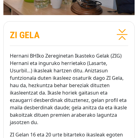
ZI GELA
Hernani BHIko Zereginetan Ikasteko Gelak (ZIG)
Hernani eta inguruko herrietako (Lasarte,
Usurbil…) ikasleak hartzen ditu. Aniztasun
funtzionala duten ikasleez osaturik dago ZI Gela,
hau da, hezkuntza behar bereziak dituzten
ikasleentzat da. Ikasle horiek gaitasun eta
ezaugarri desberdinak dituztenez, gelan profil eta
maila desberdinak daude; gela anitza da eta ikasle
bakoitzak dituen premien araberako laguntza
jasotzen du.
ZI Gelan 16 eta 20 urte bitarteko ikasleak egoten