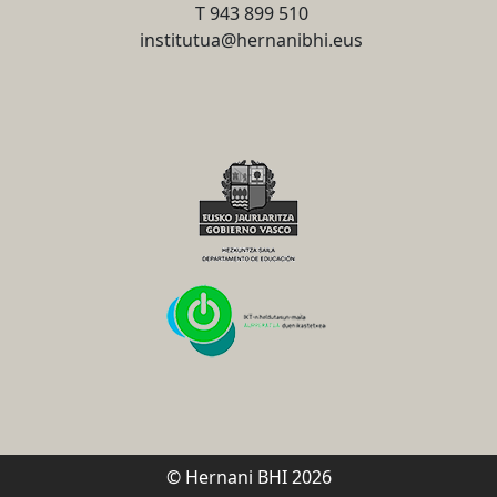
T 943 899 510
institutua@hernanibhi.eus
© Hernani BHI 2026