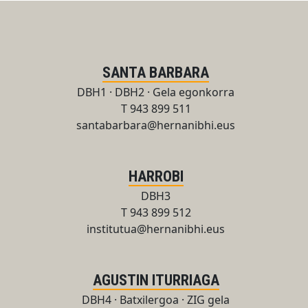
SANTA BARBARA
DBH1 · DBH2 · Gela egonkorra
T 943 899 511
santabarbara@hernanibhi.eus
HARROBI
DBH3
T 943 899 512
institutua@hernanibhi.eus
AGUSTIN ITURRIAGA
DBH4 · Batxilergoa · ZIG gela