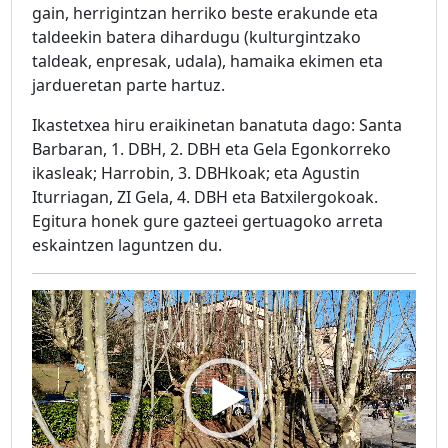
gain, herrigintzan herriko beste erakunde eta
taldeekin batera dihardugu (kulturgintzako
taldeak, enpresak, udala), hamaika ekimen eta
jardueretan parte hartuz.
Ikastetxea hiru eraikinetan banatuta dago: Santa
Barbaran, 1. DBH, 2. DBH eta Gela Egonkorreko
ikasleak; Harrobin, 3. DBHkoak; eta Agustin
Iturriagan, ZI Gela, 4. DBH eta Batxilergokoak.
Egitura honek gure gazteei gertuagoko arreta
eskaintzen laguntzen du.
Video
Player