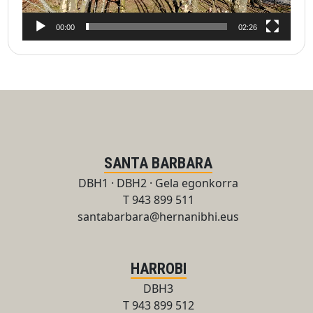
00:00
02:26
SANTA BARBARA
DBH1 · DBH2 · Gela egonkorra
T 943 899 511
santabarbara@hernanibhi.eus
HARROBI
DBH3
T 943 899 512