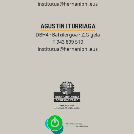
institutua@hernanibhi.eus
AGUSTIN ITURRIAGA
DBH4 · Batxilergoa · ZIG gela
T 943 899 510
institutua@hernanibhi.eus