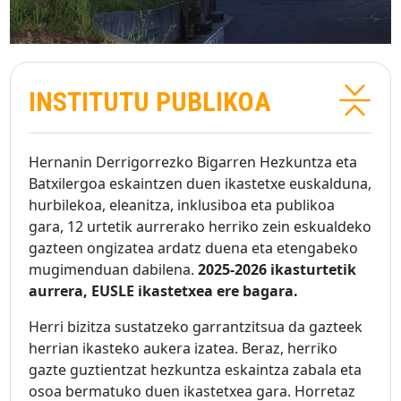
INSTITUTU PUBLIKOA
Hernanin Derrigorrezko Bigarren Hezkuntza eta
Batxilergoa eskaintzen duen ikastetxe euskalduna,
hurbilekoa, eleanitza, inklusiboa eta publikoa
gara, 12 urtetik aurrerako herriko zein eskualdeko
gazteen ongizatea ardatz duena eta etengabeko
mugimenduan dabilena.
2025-2026 ikasturtetik
aurrera, EUSLE ikastetxea ere bagara.
Herri bizitza sustatzeko garrantzitsua da gazteek
herrian ikasteko aukera izatea. Beraz, herriko
gazte guztientzat hezkuntza eskaintza zabala eta
osoa bermatuko duen ikastetxea gara. Horretaz