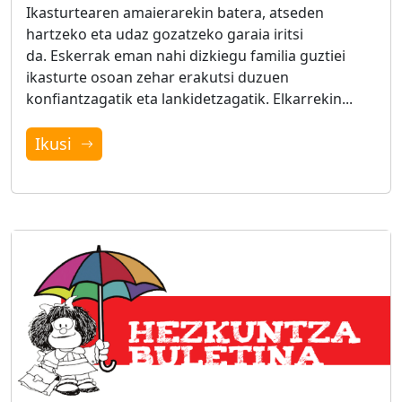
Ikasturtearen amaierarekin batera, atseden
hartzeko eta udaz gozatzeko garaia iritsi
da. Eskerrak eman nahi dizkiegu familia guztiei
ikasturte osoan zehar erakutsi duzuen
konfiantzagatik eta lankidetzagatik. Elkarrekin...
Ikusi