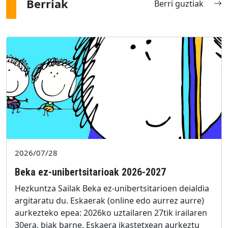
Berriak
Berri guztiak
2026/07/28
Beka ez-unibertsitarioak 2026-2027
Hezkuntza Sailak Beka ez-unibertsitarioen deialdia
argitaratu du. Eskaerak (online edo aurrez aurre)
aurkezteko epea: 2026ko uztailaren 27tik irailaren
30era, biak barne. Eskaera ikastetxean aurkeztu