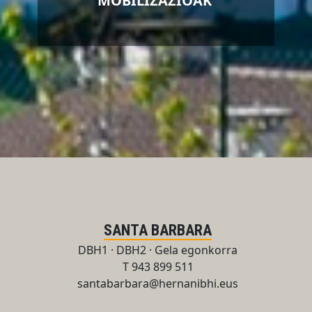
MOBILIZAZIOAK
SANTA BARBARA
DBH1 · DBH2 · Gela egonkorra
T 943 899 511
santabarbara@hernanibhi.eus