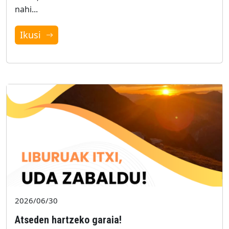
nahi...
Ikusi
2026/06/30
Atseden hartzeko garaia!