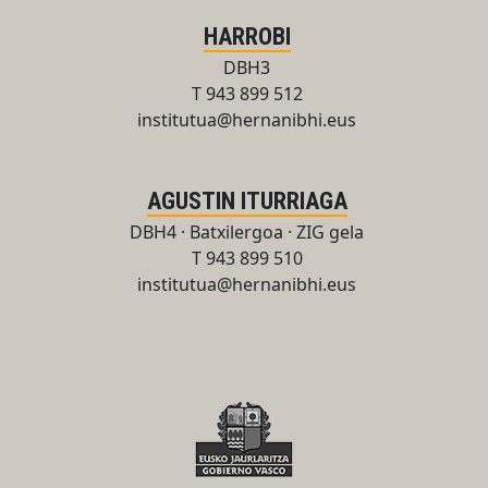
HARROBI
DBH3
T 943 899 512
institutua@hernanibhi.eus
AGUSTIN ITURRIAGA
DBH4 · Batxilergoa · ZIG gela
T 943 899 510
institutua@hernanibhi.eus