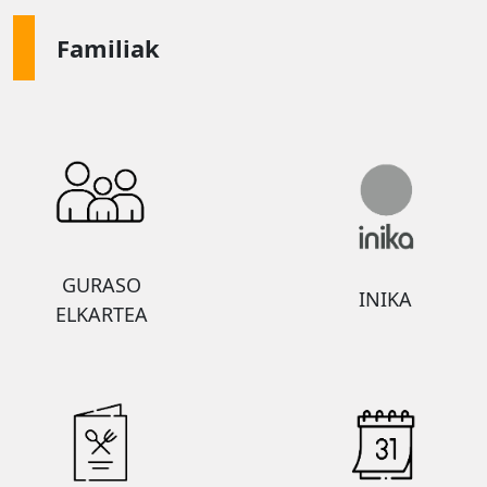
Familiak
GURASO
INIKA
ELKARTEA