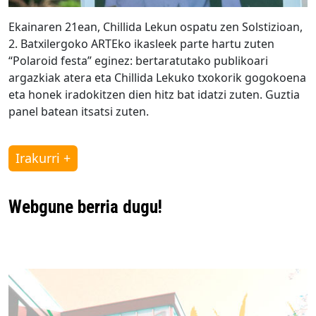
Ekainaren 21ean, Chillida Lekun ospatu zen Solstizioan,
2. Batxilergoko ARTEko ikasleek parte hartu zuten
“Polaroid festa” eginez: bertaratutako publikoari
argazkiak atera eta Chillida Lekuko txokorik gogokoena
eta honek iradokitzen dien hitz bat idatzi zuten. Guztia
panel batean itsatsi zuten.
Irakurri +
Webgune berria dugu!