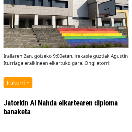
Irailaren 2an, goizeko 9:00etan, irakasle guztiak Agustin
Iturriaga eraikinean elkartuko gara. Ongi etorri!
Irakurri +
Jatorkin Al Nahda elkartearen diploma
banaketa