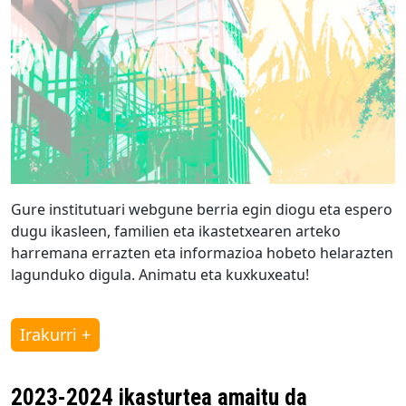
Gure institutuari webgune berria egin diogu eta espero
dugu ikasleen, familien eta ikastetxearen arteko
harremana errazten eta informazioa hobeto helarazten
lagunduko digula. Animatu eta kuxkuxeatu!
Irakurri +
2023-2024 ikasturtea amaitu da