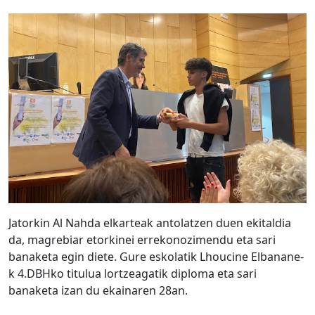
Jatorkin Al Nahda elkarteak antolatzen duen ekitaldia
da, magrebiar etorkinei errekonozimendu eta sari
banaketa egin diete. Gure eskolatik Lhoucine Elbanane-
k 4.DBHko titulua lortzeagatik diploma eta sari
banaketa izan du ekainaren 28an.