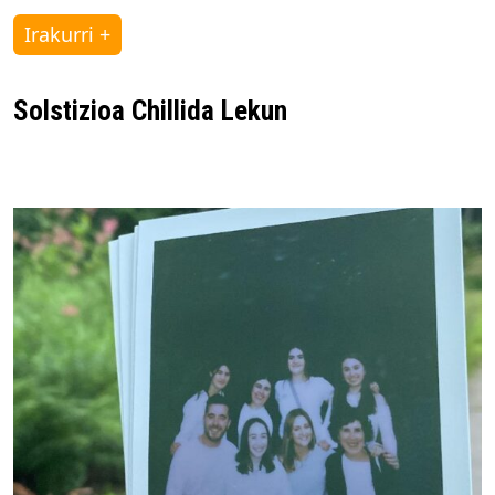
Irakurri +
Solstizioa Chillida Lekun