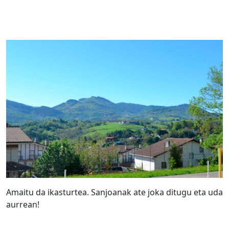
Amaitu da ikasturtea. Sanjoanak ate joka ditugu eta uda
aurrean!