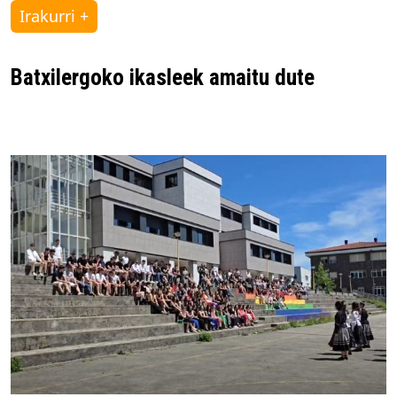
Irakurri +
Batxilergoko ikasleek amaitu dute