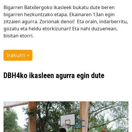
Bigarren Batxilergoko ikasleek bukatu dute beren
bigarren hezkuntzako etapa. Ekainaren 13an egin
zitzaien agurra. Zorionak denoi! Eta orain, indarberritu,
gozatu eta heldu etorkizunari! Eta nahi duzuenean,
bisitan etorri.
Irakurri +
DBH4ko ikasleen agurra egin dute