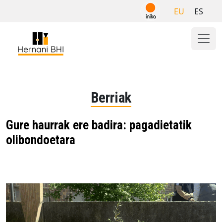
Skip
EU
ES
to
content
Berriak
Gure haurrak ere badira: pagadietatik
olibondoetara