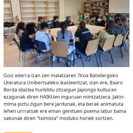
Goiz ederra izan zen maiatzaren 7koa Batxilergoko
Literatura Unibertsaleko ikasleentzat, izan ere, Itxaro
Borda idazlea hurbildu zitzaigun Japongo kulturan
ezagunak diren HAIKUen inguruan mintzatzera. Jakin-
mima piztu zigun bere jardunak, eta berak animatuta
lehen urrratsak ere eman genituen poema labur baina
sakonak diren “tximista” moduko horiek sortzen.