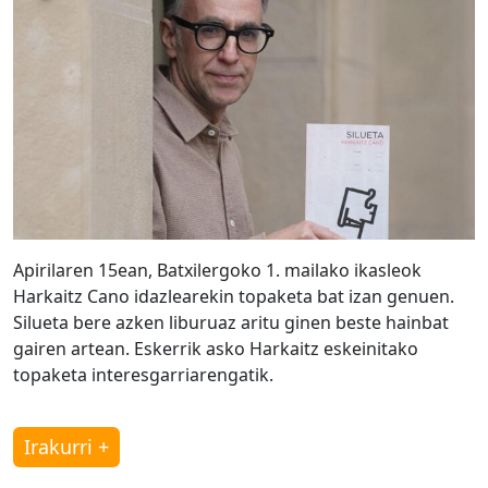
Apirilaren 15ean, Batxilergoko 1. mailako ikasleok
Harkaitz Cano idazlearekin topaketa bat izan genuen.
Silueta bere azken liburuaz aritu ginen beste hainbat
gairen artean. Eskerrik asko Harkaitz eskeinitako
topaketa interesgarriarengatik.
Irakurri +