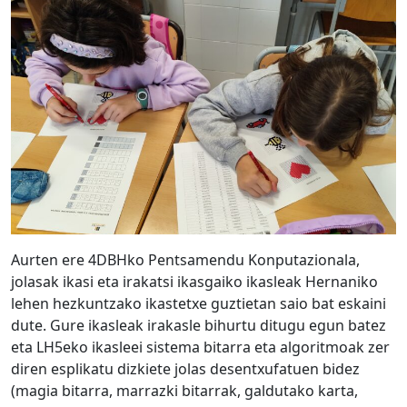
Aurten ere 4DBHko Pentsamendu Konputazionala,
jolasak ikasi eta irakatsi ikasgaiko ikasleak Hernaniko
lehen hezkuntzako ikastetxe guztietan saio bat eskaini
dute. Gure ikasleak irakasle bihurtu ditugu egun batez
eta LH5eko ikasleei sistema bitarra eta algoritmoak zer
diren esplikatu dizkiete jolas desentxufatuen bidez
(magia bitarra, marrazki bitarrak, galdutako karta,