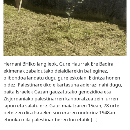
Hernani BHIko langileok, Gure Haurrak Ere Badira
ekimenak zabaldutako deialdiarekin bat eginez,
olibondoa landatu dugu gure eskolan. Ekintza honen
bidez, Palestinarekiko elkartasuna adierazi nahi dugu,
baita Israelek Gazan gauzatutako genozidioa eta
Zisjordaniako palestinarren kanporatzea zein lurren
lapurreta salatu ere. Gaur, maiatzaren 15ean, 78 urte
betetzen dira Israelen sorreraren ondorioz 1948an
ehunka mila palestinar beren lurretatik […]