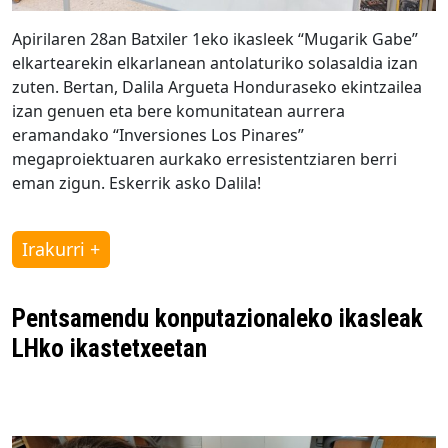
Apirilaren 28an Batxiler 1eko ikasleek “Mugarik Gabe”
elkartearekin elkarlanean antolaturiko solasaldia izan
zuten. Bertan, Dalila Argueta Honduraseko ekintzailea
izan genuen eta bere komunitatean aurrera
eramandako “Inversiones Los Pinares”
megaproiektuaren aurkako erresistentziaren berri
eman zigun. Eskerrik asko Dalila!
Irakurri +
Pentsamendu konputazionaleko ikasleak
LHko ikastetxeetan