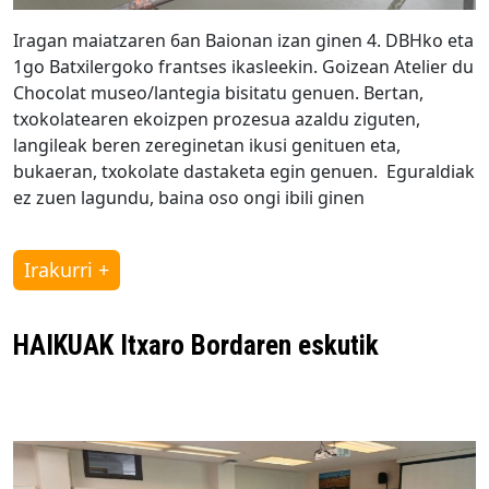
Iragan maiatzaren 6an Baionan izan ginen 4. DBHko eta
1go Batxilergoko frantses ikasleekin. Goizean Atelier du
Chocolat museo/lantegia bisitatu genuen. Bertan,
txokolatearen ekoizpen prozesua azaldu ziguten,
langileak beren zereginetan ikusi genituen eta,
bukaeran, txokolate dastaketa egin genuen. Eguraldiak
ez zuen lagundu, baina oso ongi ibili ginen
Irakurri +
HAIKUAK Itxaro Bordaren eskutik