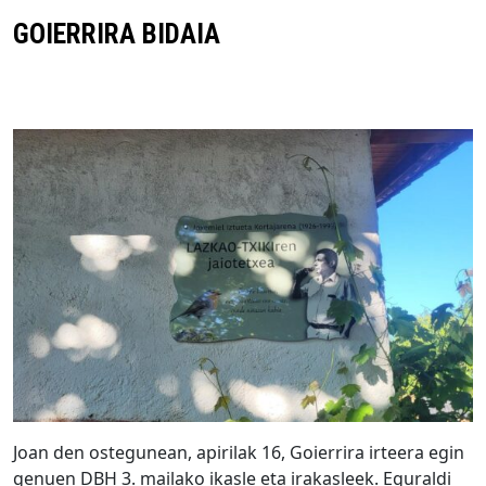
GOIERRIRA BIDAIA
Joan den ostegunean, apirilak 16, Goierrira irteera egin
genuen DBH 3. mailako ikasle eta irakasleek. Eguraldi