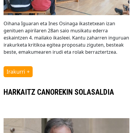
Oihana Iguaran eta Ines Osinaga ikastetxean izan
genituen apirilaren 28an saio musikatu ederra
eskaintzen 4. mailako ikasleei. Kantu zaharren inguruan
irakurketa kritikoa egitea proposatu ziguten, besteak
beste, emakumearen irudi eta rolak berraztertzea.
Irakurri +
HARKAITZ CANOREKIN SOLASALDIA