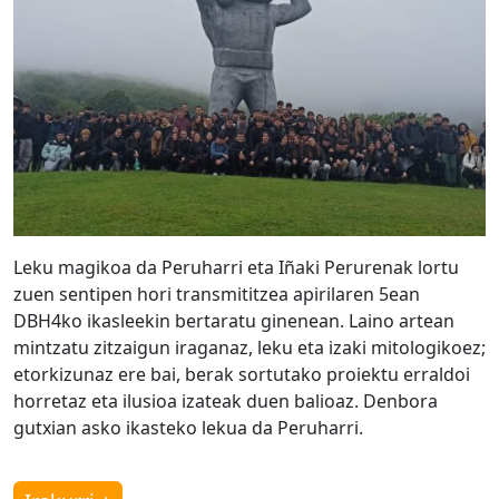
Leku magikoa da Peruharri eta Iñaki Perurenak lortu
zuen sentipen hori transmititzea apirilaren 5ean
DBH4ko ikasleekin bertaratu ginenean. Laino artean
mintzatu zitzaigun iraganaz, leku eta izaki mitologikoez;
etorkizunaz ere bai, berak sortutako proiektu erraldoi
horretaz eta ilusioa izateak duen balioaz. Denbora
gutxian asko ikasteko lekua da Peruharri.