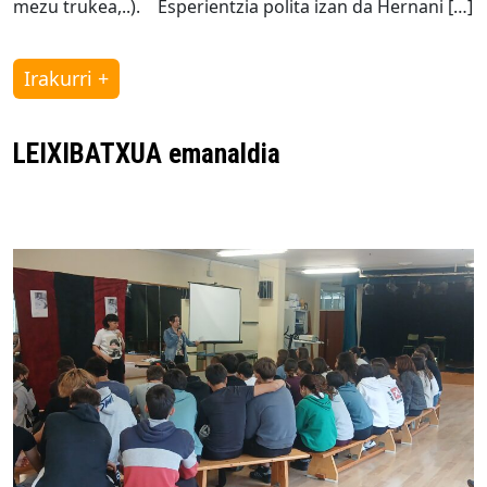
mezu trukea,..). Esperientzia polita izan da Hernani […]
Irakurri +
LEIXIBATXUA emanaldia