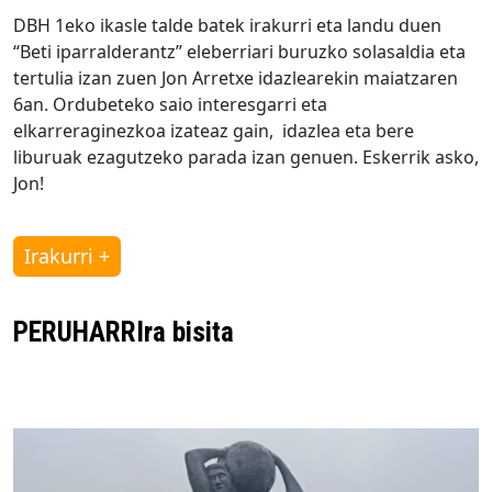
DBH 1eko ikasle talde batek irakurri eta landu duen
“Beti iparralderantz” eleberriari buruzko solasaldia eta
tertulia izan zuen Jon Arretxe idazlearekin maiatzaren
6an. Ordubeteko saio interesgarri eta
elkarreraginezkoa izateaz gain, idazlea eta bere
liburuak ezagutzeko parada izan genuen. Eskerrik asko,
Jon!
Irakurri +
PERUHARRIra bisita