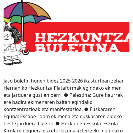
Jaso buletin honen bidez 2025-2026 ikasturtean zehar
Hernaniko Hezkuntza Plataformak egindako ekimen
eta jarduera guztien berri: ● Palestina: Gure haurrak
ere badira ekimenaren baitan egindako
kontzentrazioak eta manifestazioa. ● Euskararen
Eguna: Escape-room ekimena eta euskararen aldeko
beste jarduera batzuk. ● Hezkuntza Eskola: Eskola
Kirolaren egoera eta etorkizuna aztertzeko egindako