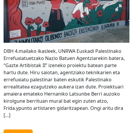
DBH 4.mailako ikasleek, UNRWA Euskadi Palestinako
Errefuxiatuetzako Nazio Batuen Agentziarekin batera,
“Gazte Artibistak II” izeneko proiektu batean parte
hartu dute. Hiru saiotan, agentziako teknikarien eta
errefuxiatu palestinar baten eskutik Palestinako
errealitatea ezagutzeko aukera izan dute. Proiektuari
amaiera emateko Hernaniko Latsunbe Berri auzoko
kirolgune berrituan mural bat egin zuten atzo,
Frida.ypunto artistaren gidaritzapean. Ongi aritu dira
[…]