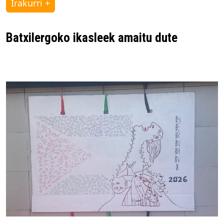
Irakurri +
Batxilergoko ikasleek amaitu dute