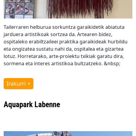
Tailerraren helburua sorkuntza garaikidetik abiatuta
jarduera artistikoak sortzea da. Artearen bidez,
ospitaleko erabiltzaileei praktika garaikideak hurbildu
eta ongizatea sustatu nahi da, ospitalea eta gizartea
lotuz. Horretarako, arte-proiektu txikiak garatu dira,
sormena eta interes artistikoa bultzatzeko. &nbsp;
Irakurri +
Aquapark Labenne