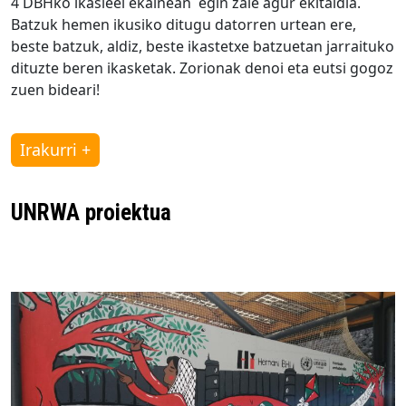
4 DBHko ikasleei ekainean egin zaie agur ekitaldia.
Batzuk hemen ikusiko ditugu datorren urtean ere,
beste batzuk, aldiz, beste ikastetxe batzuetan jarraituko
dituzte beren ikasketak. Zorionak denoi eta eutsi gogoz
zuen bideari!
Irakurri +
UNRWA proiektua