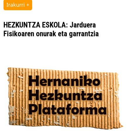
Irakurri +
HEZKUNTZA ESKOLA: Jarduera
Fisikoaren onurak eta garrantzia