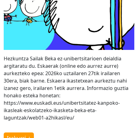
Hezkuntza Sailak Beka ez-unibertsitarioen deialdia
argitaratu du. Eskaerak (online edo aurrez aurre)
aurkezteko epea: 2026ko uztailaren 27tik irailaren
30era, biak barne. Eskaera ikastetxean aurkeztu nahi
izanez gero, irailaren 1etik aurrera. Informazio guztia
honako esteka honetan:
https://www.euskadi.eus/unibertsitatez-kanpoko-
ikasleak-eskolatzeko-ikasketa-beka-eta-
laguntzak/web01-a2hikasl/eu/
Irakurri +