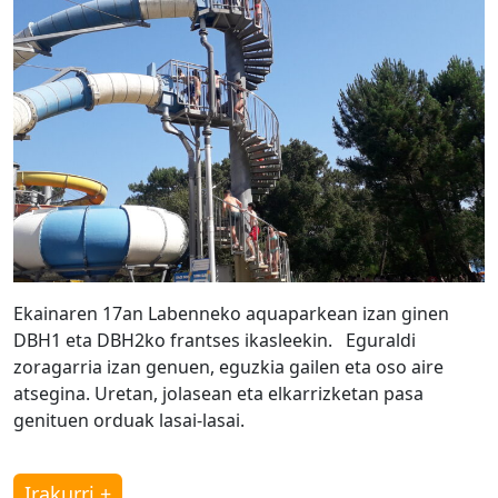
Ekainaren 17an Labenneko aquaparkean izan ginen
DBH1 eta DBH2ko frantses ikasleekin. Eguraldi
zoragarria izan genuen, eguzkia gailen eta oso aire
atsegina. Uretan, jolasean eta elkarrizketan pasa
genituen orduak lasai-lasai.
Irakurri +