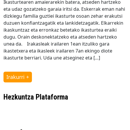
Ikasturtearen amaierarekin batera, atseden hartzeko
eta udaz gozatzeko garaia iritsi da. Eskerrak eman nahi
dizkiegu familia guztiei ikasturte osoan zehar erakutsi
duzuen konfiantzagatik eta lankidetzagatik. Elkarrekin
ikaskuntzaz eta erronkaz betetako ikasturtea eraiki
dugu. Orain deskonektatzeko eta atseden hartzeko
unea da. Irakasleak irailaren 1ean itzuliko gara
ikastetxera eta ikasleek irailaren 7an ekingo diote
ikasturte berriari. Uda une atseginez eta […]
Irakurri +
Hezkuntza Plataforma