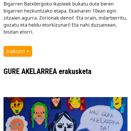
Bigarren Batxilergoko ikasleek bukatu dute beren
bigarren hezkuntzako etapa. Ekainaren 10ean egin
zitzaien agurra. Zorionak denoi! Eta orain, indarberritu,
gozatu eta heldu etorkizunari! Eta nahi duzuenean,
bisitan etorri.
Irakurri +
GURE AKELARREA erakusketa