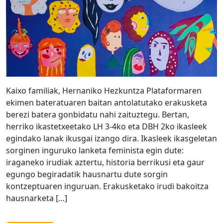
Kaixo familiak, Hernaniko Hezkuntza Plataformaren
ekimen bateratuaren baitan antolatutako erakusketa
berezi batera gonbidatu nahi zaituztegu. Bertan,
herriko ikastetxeetako LH 3-4ko eta DBH 2ko ikasleek
egindako lanak ikusgai izango dira. Ikasleek ikasgeletan
sorginen inguruko lanketa feminista egin dute:
iraganeko irudiak aztertu, historia berrikusi eta gaur
egungo begiradatik hausnartu dute sorgin
kontzeptuaren inguruan. Erakusketako irudi bakoitza
hausnarketa […]