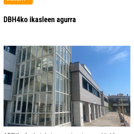
DBH4ko ikasleen agurra