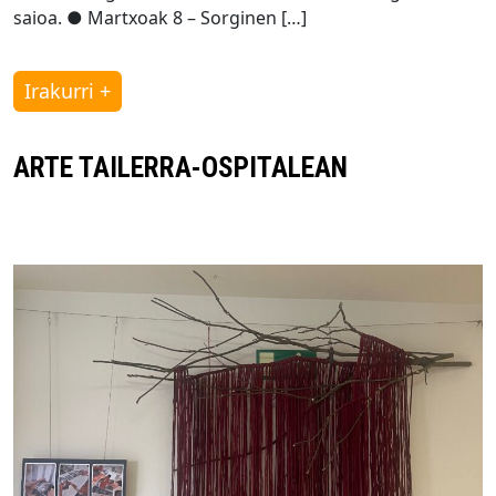
saioa. ● Martxoak 8 – Sorginen […]
Irakurri +
ARTE TAILERRA-OSPITALEAN