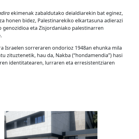
adira
ekimenak zabaldutako deialdiarekin bat eginez,
a honen bidez, Palestinarekiko elkartasuna adierazi
 genozidioa eta Zisjordaniako palestinarren
.
ira Israelen sorreraren ondorioz 1948an ehunka mila
atu zituztenetik, hau da, Nakba (“hondamendia”) hasi
en identitatearen, lurraren eta erresistentziaren