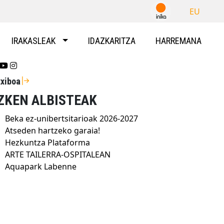
EU
IRAKASLEAK
IDAZKARITZA
HARREMANA
Se abrirá nueva ventana-twitter
Se abrirá nueva ventana-youtube
Se abrirá nueva ventana-instragram
txiboa
ZKEN ALBISTEAK
Beka ez-unibertsitarioak 2026-2027
Atseden hartzeko garaia!
Hezkuntza Plataforma
ARTE TAILERRA-OSPITALEAN
Aquapark Labenne