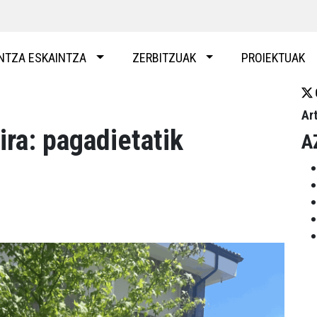
NTZA ESKAINTZA
ZERBITZUAK
PROIEKTUAK
Ar
ira: pagadietatik
A