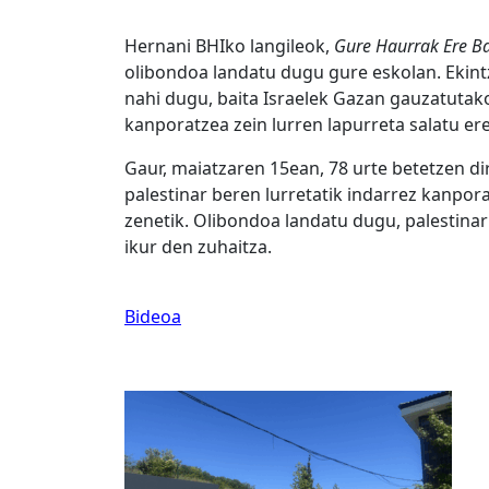
Hernani BHIko langileok,
Gure Haurrak Ere B
olibondoa landatu dugu gure eskolan. Ekintz
nahi dugu, baita Israelek Gazan gauzatutako
kanporatzea zein lurren lapurreta salatu ere
Gaur, maiatzaren 15ean, 78 urte betetzen d
palestinar beren lurretatik indarrez kanpor
zenetik. Olibondoa landatu dugu, palestinarr
ikur den zuhaitza.
Bideoa