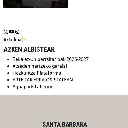
Se abrirá nueva ventana-twitter
Se abrirá nueva ventana-youtube
Se abrirá nueva ventana-instragram
Artxiboa
AZKEN ALBISTEAK
Beka ez-unibertsitarioak 2026-2027
Atseden hartzeko garaia!
Hezkuntza Plataforma
ARTE TAILERRA-OSPITALEAN
Aquapark Labenne
SANTA BARBARA