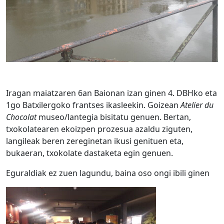
Iragan maiatzaren 6an Baionan izan ginen 4. DBHko eta
1go Batxilergoko frantses ikasleekin. Goizean
Atelier du
Chocolat
museo/lantegia bisitatu genuen. Bertan,
txokolatearen ekoizpen prozesua azaldu ziguten,
langileak beren zereginetan ikusi genituen eta,
bukaeran, txokolate dastaketa egin genuen.
Eguraldiak ez zuen lagundu, baina oso ongi ibili ginen