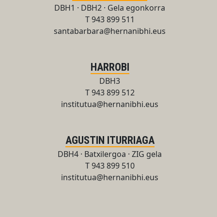
DBH1 · DBH2 · Gela egonkorra
T 943 899 511
santabarbara@hernanibhi.eus
HARROBI
DBH3
T 943 899 512
institutua@hernanibhi.eus
AGUSTIN ITURRIAGA
DBH4 · Batxilergoa · ZIG gela
T 943 899 510
institutua@hernanibhi.eus