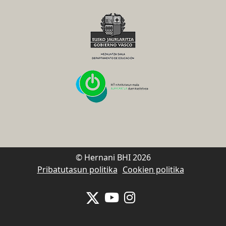
© Hernani BHI 2026
Pribatutasun politika
Cookien politika
Se abrirá nueva ventana-twitter
Se abrirá nueva ventana-y
Se abrirá nueva venta