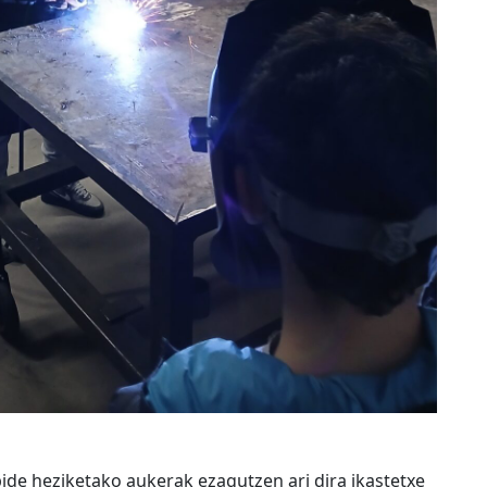
ide heziketako aukerak ezagutzen ari dira ikastetxe