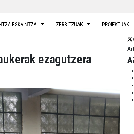
NTZA ESKAINTZA
ZERBITZUAK
PROIEKTUAK
Ar
aukerak ezagutzera
A