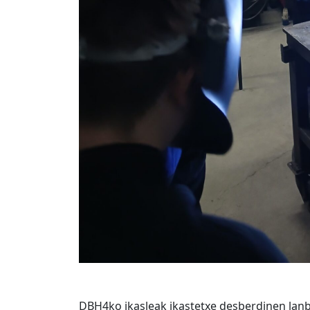
DBH4ko ikasleak ikastetxe desberdinen lanb