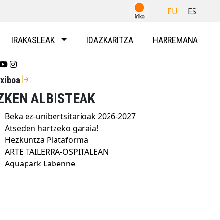
EU
ES
IRAKASLEAK
IDAZKARITZA
HARREMANA
Se abrirá nueva ventana-twitter
Se abrirá nueva ventana-youtube
Se abrirá nueva ventana-instragram
txiboa
ZKEN ALBISTEAK
Beka ez-unibertsitarioak 2026-2027
Atseden hartzeko garaia!
Hezkuntza Plataforma
ARTE TAILERRA-OSPITALEAN
Aquapark Labenne