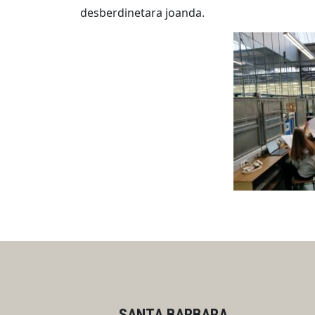
desberdinetara joanda.
SANTA BARBARA