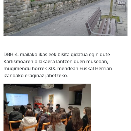
DBH-4. mailako ikasleek bisita gidatua egin dute
Karlismoaren bilakaera lantzen duen museoan,
mugimendu horrek XIX. mendean Euskal Herrian
izandako eraginaz jabetzeko.