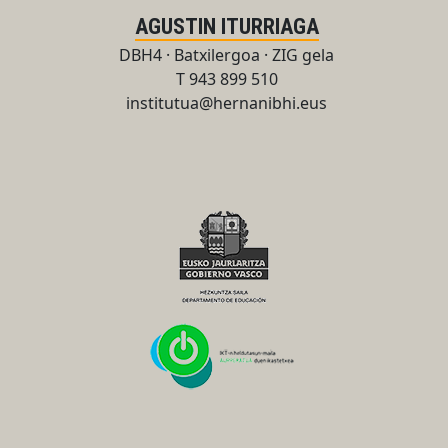
AGUSTIN ITURRIAGA
DBH4 · Batxilergoa · ZIG gela
T 943 899 510
institutua@hernanibhi.eus