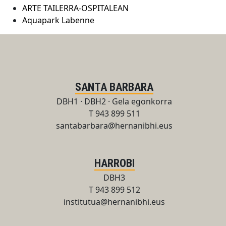
ARTE TAILERRA-OSPITALEAN
Aquapark Labenne
SANTA BARBARA
DBH1 · DBH2 · Gela egonkorra
T 943 899 511
santabarbara@hernanibhi.eus
HARROBI
DBH3
T 943 899 512
institutua@hernanibhi.eus