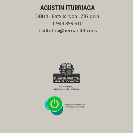
AGUSTIN ITURRIAGA
DBH4 · Batxilergoa · ZIG gela
T 943 899 510
institutua@hernanibhi.eus