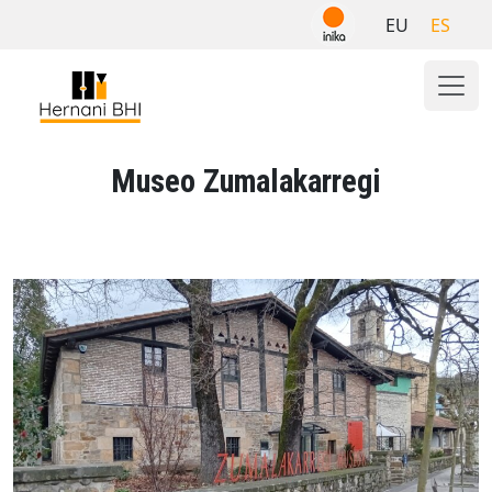
Skip
EU
ES
to
content
Museo Zumalakarregi