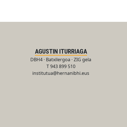
AGUSTIN ITURRIAGA
DBH4 · Batxilergoa · ZIG gela
T 943 899 510
institutua@hernanibhi.eus