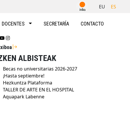
EU
ES
DOCENTES
SECRETARÍA
CONTACTO
Se abrirá nueva ventana-twitter
Se abrirá nueva ventana-youtube
Se abrirá nueva ventana-instragram
txiboa
ZKEN ALBISTEAK
Becas no universitarias 2026-2027
¡Hasta septiembre!
Hezkuntza Plataforma
TALLER DE ARTE EN EL HOSPITAL
Aquapark Labenne