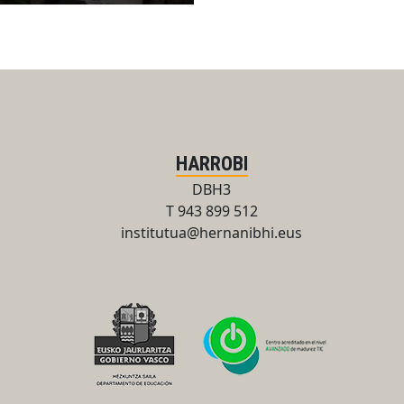
HARROBI
DBH3
T 943 899 512
institutua@hernanibhi.eus