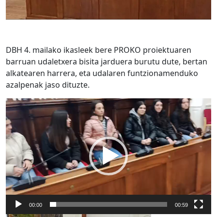
DBH 4. mailako ikasleek bere PROKO proiektuaren
barruan udaletxera bisita jarduera burutu dute, bertan
alkatearen harrera, eta udalaren funtzionamenduko
azalpenak jaso dituzte.
Video
Player
00:00
00:59