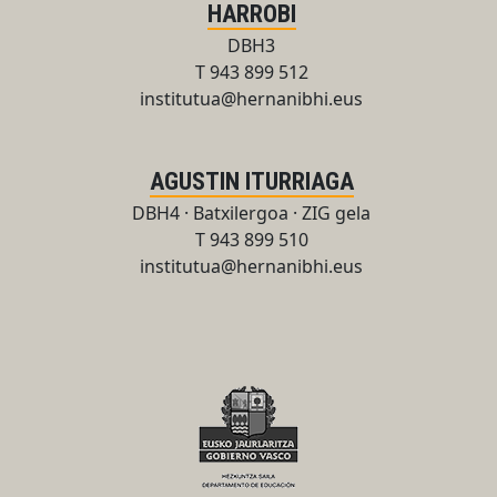
HARROBI
DBH3
T 943 899 512
institutua@hernanibhi.eus
AGUSTIN ITURRIAGA
DBH4 · Batxilergoa · ZIG gela
T 943 899 510
institutua@hernanibhi.eus