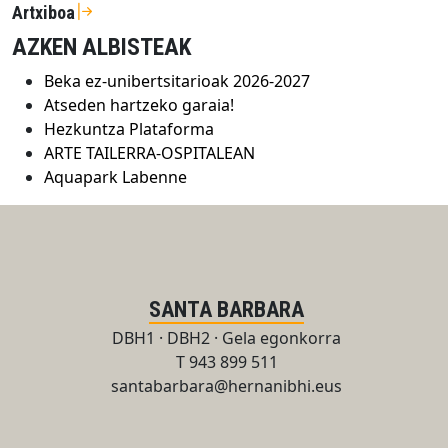
Artxiboa
AZKEN ALBISTEAK
Beka ez-unibertsitarioak 2026-2027
Atseden hartzeko garaia!
Hezkuntza Plataforma
ARTE TAILERRA-OSPITALEAN
Aquapark Labenne
SANTA BARBARA
DBH1 · DBH2 · Gela egonkorra
T 943 899 511
santabarbara@hernanibhi.eus