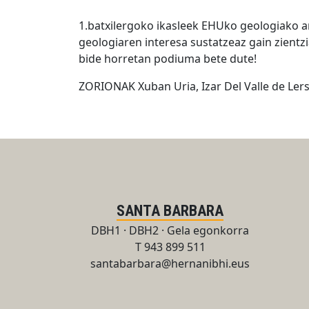
1.batxilergoko ikasleek EHUko geologiako ar
geologiaren interesa sustatzeaz gain zientzi
bide horretan podiuma bete dute!
ZORIONAK Xuban Uria, Izar Del Valle de Lers
SANTA BARBARA
DBH1 · DBH2 · Gela egonkorra
T 943 899 511
santabarbara@hernanibhi.eus