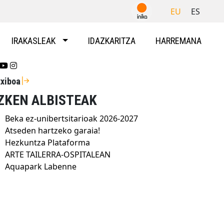
EU
ES
IRAKASLEAK
IDAZKARITZA
HARREMANA
Se abrirá nueva ventana-twitter
Se abrirá nueva ventana-youtube
Se abrirá nueva ventana-instragram
txiboa
ZKEN ALBISTEAK
Beka ez-unibertsitarioak 2026-2027
Atseden hartzeko garaia!
Hezkuntza Plataforma
ARTE TAILERRA-OSPITALEAN
Aquapark Labenne