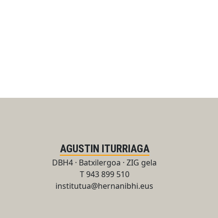
AGUSTIN ITURRIAGA
DBH4 · Batxilergoa · ZIG gela
T 943 899 510
institutua@hernanibhi.eus