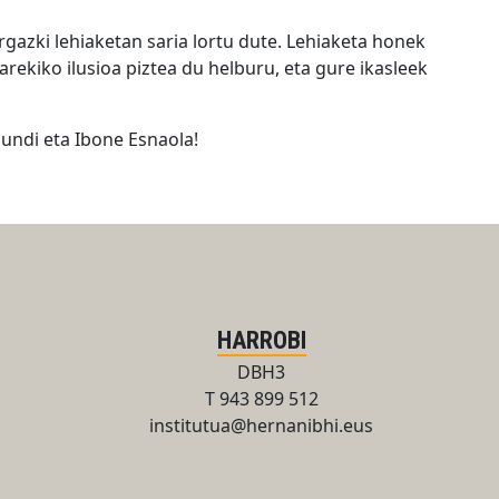
gazki lehiaketan saria lortu dute. Lehiaketa honek
arekiko ilusioa piztea du helburu, eta gure ikasleek
undi eta Ibone Esnaola!
HARROBI
DBH3
T 943 899 512
institutua@hernanibhi.eus