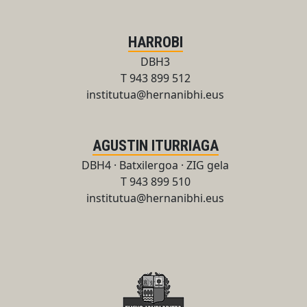
HARROBI
DBH3
T 943 899 512
institutua@hernanibhi.eus
AGUSTIN ITURRIAGA
DBH4 · Batxilergoa · ZIG gela
T 943 899 510
institutua@hernanibhi.eus