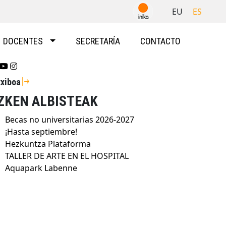
EU
ES
DOCENTES
SECRETARÍA
CONTACTO
Se abrirá nueva ventana-twitter
Se abrirá nueva ventana-youtube
Se abrirá nueva ventana-instragram
txiboa
ZKEN ALBISTEAK
Becas no universitarias 2026-2027
¡Hasta septiembre!
Hezkuntza Plataforma
TALLER DE ARTE EN EL HOSPITAL
Aquapark Labenne