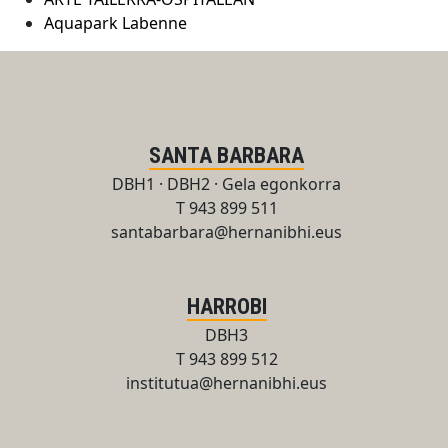
Aquapark Labenne
SANTA BARBARA
DBH1 · DBH2 · Gela egonkorra
T 943 899 511
santabarbara@hernanibhi.eus
HARROBI
DBH3
T 943 899 512
institutua@hernanibhi.eus