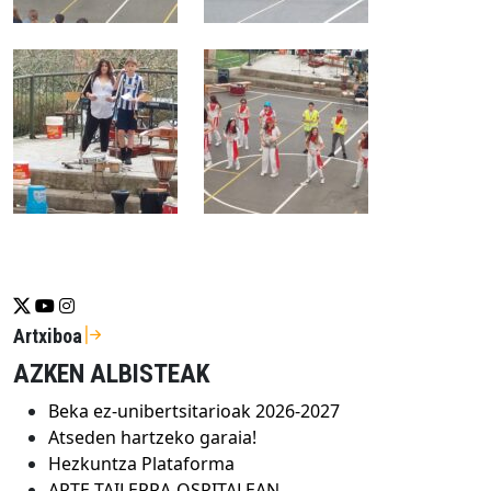
Se abrirá nueva ventana-twitter
Se abrirá nueva ventana-youtube
Se abrirá nueva ventana-instragram
Artxiboa
AZKEN ALBISTEAK
Beka ez-unibertsitarioak 2026-2027
Atseden hartzeko garaia!
Hezkuntza Plataforma
ARTE TAILERRA-OSPITALEAN