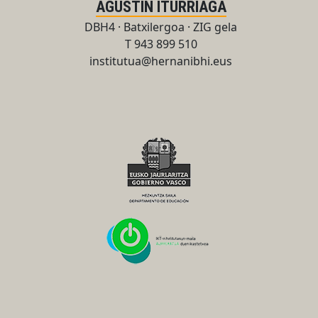
AGUSTIN ITURRIAGA
DBH4 · Batxilergoa · ZIG gela
T 943 899 510
institutua@hernanibhi.eus