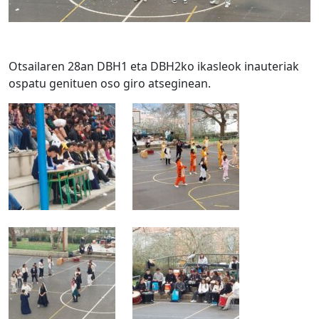
Otsailaren 28an DBH1 eta DBH2ko ikasleok inauteriak
ospatu genituen oso giro atseginean.