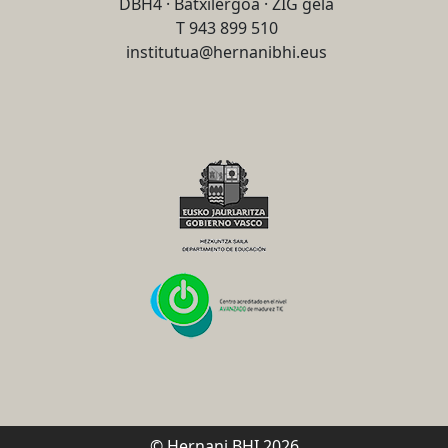
DBH4 · Batxilergoa · ZIG gela
T 943 899 510
institutua@hernanibhi.eus
© Hernani BHI 2026