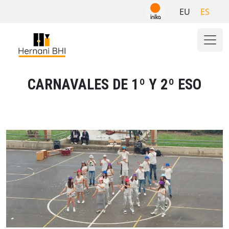
Skip
EU
ES
to
content
CARNAVALES DE 1º Y 2º ESO