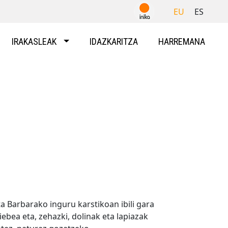
EU
ES
IRAKASLEAK
IDAZKARITZA
HARREMANA
a Barbarako inguru karstikoan ibili gara
ebea eta, zehazki, dolinak eta lapiazak