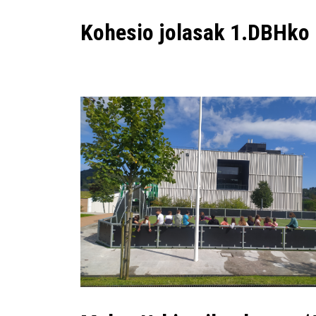
Kohesio jolasak 1.DBHko 