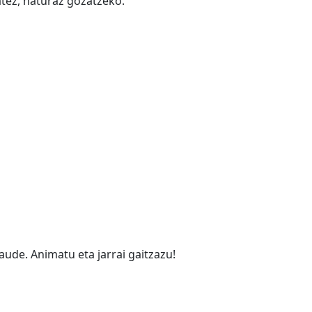
atez, naturaz gozatzeko.
ude. Animatu eta jarrai gaitzazu!