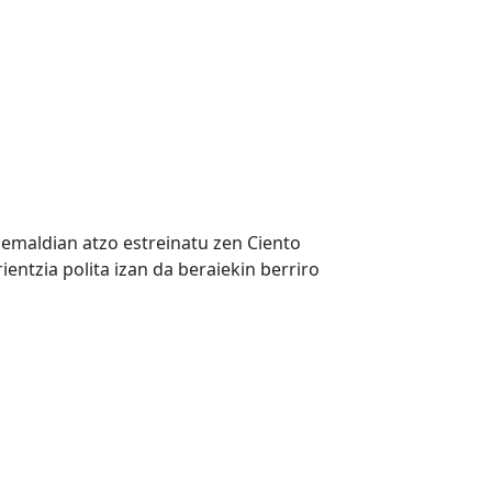
nemaldian atzo estreinatu zen Ciento
ntzia polita izan da beraiekin berriro