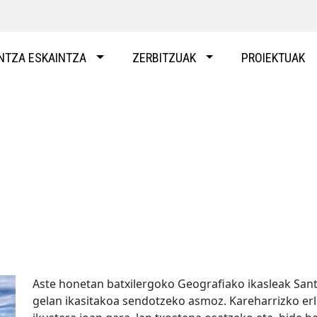
NTZA ESKAINTZA
ZERBITZUAK
PROIEKTUAK
Aste honetan batxilergoko Geografiako ikasleak Sant
gelan ikasitakoa sendotzeko asmoz. Kareharrizko erli