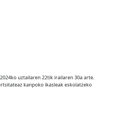
024ko uztailaren 22tik irailaren 30a arte.
tsitateaz kanpoko ikasleak eskolatzeko