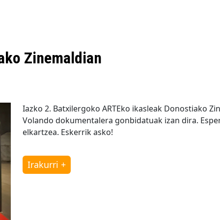
iako Zinemaldian
Iazko 2. Batxilergoko ARTEko ikasleak Donostiako Zi
Volando dokumentalera gonbidatuak izan dira. Esperie
elkartzea. Eskerrik asko!
Irakurri +