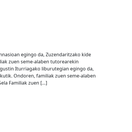
mnasioan egingo da, Zuzendaritzako kide
liak zuen seme-alaben tutorearekin
gustin Iturriagako liburutegian egingo da,
kutik. Ondoren, familiak zuen seme-alaben
Gela Familiak zuen […]