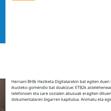
Hernani BHIk Heziketa Digitalarekin bat egiten due
ikusteko gomendio bat doakizue: ETB2k astelehenea
telefonoen eta sare sozialen abusuak eragiten dituen
dokumentalaren bigarren kapitulua. Animatu eta egin