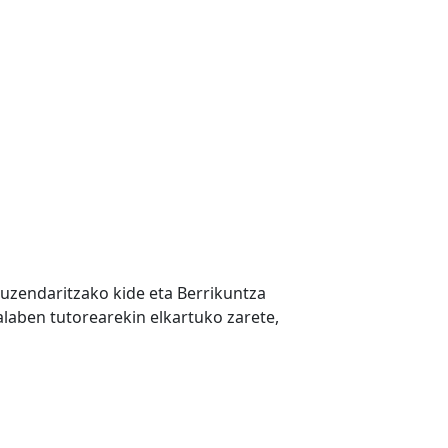
Zuzendaritzako kide eta Berrikuntza
laben tutorearekin elkartuko zarete,