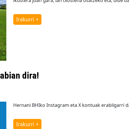
ikustera joan gara, lan txostena osatzeko eta, bide b
Irakurri +
abian dira!
Hernani BHIko Instagram eta X kontuak erabilgarri da
Irakurri +