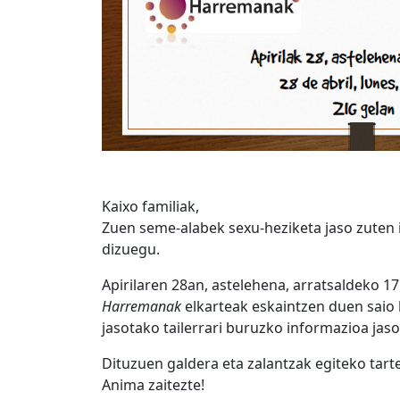
Kaixo familiak,
Zuen seme-alabek sexu-heziketa jaso zuten in
dizuegu.
Apirilaren 28an, astelehena, arratsaldeko 17
Harremanak
elkarteak eskaintzen duen sai
jasotako tailerrari buruzko informazioa jas
Dituzuen galdera eta zalantzak egiteko tar
Anima zaitezte!