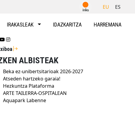
EU
ES
IRAKASLEAK
IDAZKARITZA
HARREMANA
Se abrirá nueva ventana-twitter
Se abrirá nueva ventana-youtube
Se abrirá nueva ventana-instragram
txiboa
ZKEN ALBISTEAK
Beka ez-unibertsitarioak 2026-2027
Atseden hartzeko garaia!
Hezkuntza Plataforma
ARTE TAILERRA-OSPITALEAN
Aquapark Labenne