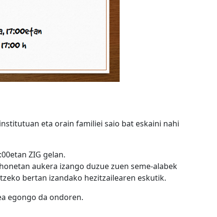
stitutuan eta orain familiei saio bat eskaini nahi
:00etan ZIG gelan.
o honetan aukera izango duzue zuen seme-alabek
otzeko bertan izandako hezitzailearen eskutik.
tea egongo da ondoren.