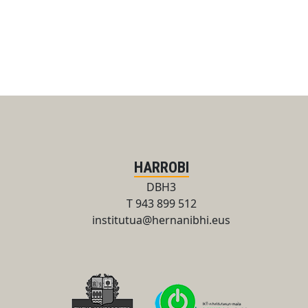
HARROBI
DBH3
T 943 899 512
institutua@hernanibhi.eus