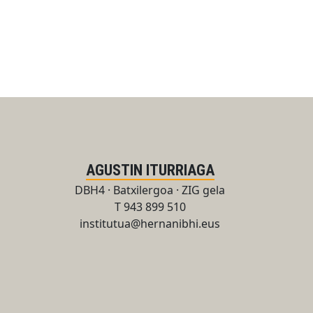
AGUSTIN ITURRIAGA
DBH4 · Batxilergoa · ZIG gela
T 943 899 510
institutua@hernanibhi.eus