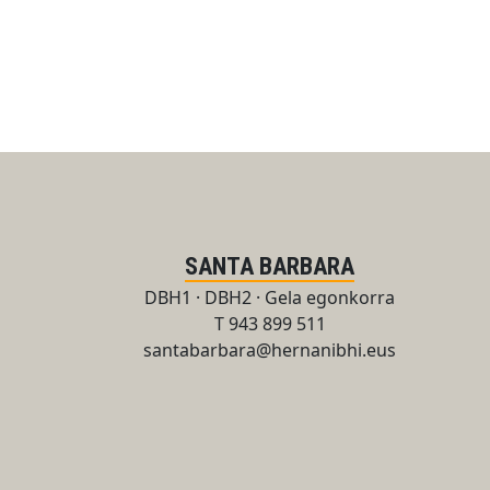
SANTA BARBARA
DBH1 · DBH2 · Gela egonkorra
T 943 899 511
santabarbara@hernanibhi.eus