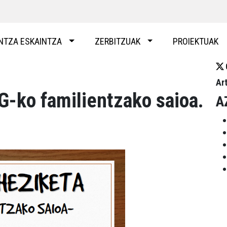
NTZA ESKAINTZA
ZERBITZUAK
PROIEKTUAK
Ar
-ko familientzako saioa.
A