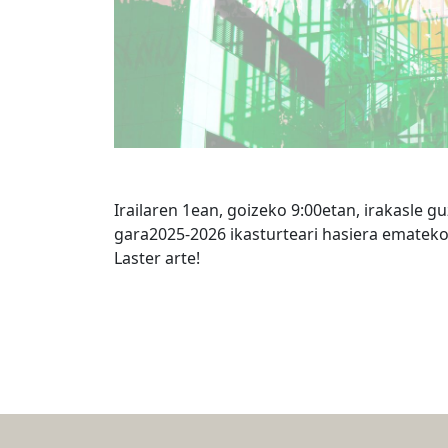
Irailaren 1ean, goizeko 9:00etan, irakasle g
gara2025-2026 ikasturteari hasiera emateko
Laster arte!