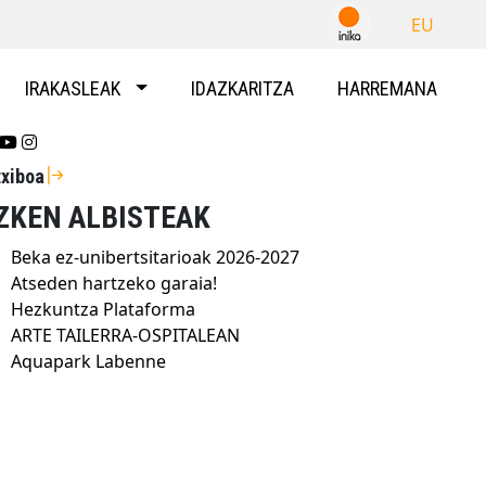
EU
IRAKASLEAK
IDAZKARITZA
HARREMANA
Se abrirá nueva ventana-twitter
Se abrirá nueva ventana-youtube
Se abrirá nueva ventana-instragram
txiboa
ZKEN ALBISTEAK
Beka ez-unibertsitarioak 2026-2027
Atseden hartzeko garaia!
Hezkuntza Plataforma
ARTE TAILERRA-OSPITALEAN
Aquapark Labenne