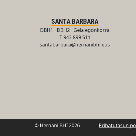
SANTA BARBARA
DBH1 · DBH2 · Gela egonkorra
T 943 899 511
santabarbara@hernanibhi.eus
© Hernani BHI 2026
Pribatutasun pol