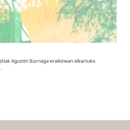
uztiak Agustin Iturriaga eraikinean elkartuko
.