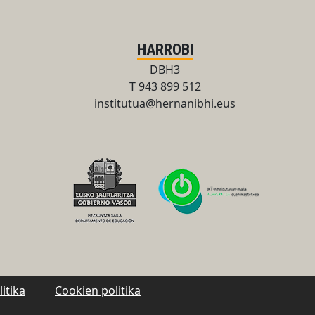
HARROBI
DBH3
T 943 899 512
institutua@hernanibhi.eus
itika
Cookien politika