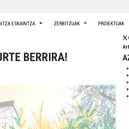
NTZA ESKAINTZA
ZERBITZUAK
PROIEKTUAK
Ar
URTE BERRIRA!
A