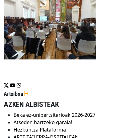
Se abrirá nueva ventana-twitter
Se abrirá nueva ventana-youtube
Se abrirá nueva ventana-instragram
Artxiboa
AZKEN ALBISTEAK
Beka ez-unibertsitarioak 2026-2027
Atseden hartzeko garaia!
Hezkuntza Plataforma
ARTE TAILERRA-OSPITALEAN