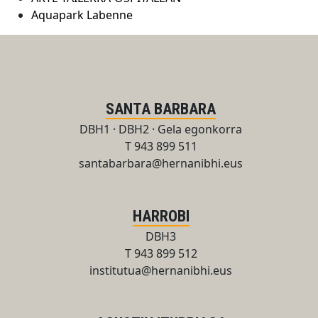
Aquapark Labenne
SANTA BARBARA
DBH1 · DBH2 · Gela egonkorra
T 943 899 511
santabarbara@hernanibhi.eus
HARROBI
DBH3
T 943 899 512
institutua@hernanibhi.eus