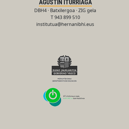
AGUSTIN ITURRIAGA
DBH4 · Batxilergoa · ZIG gela
T 943 899 510
institutua@hernanibhi.eus