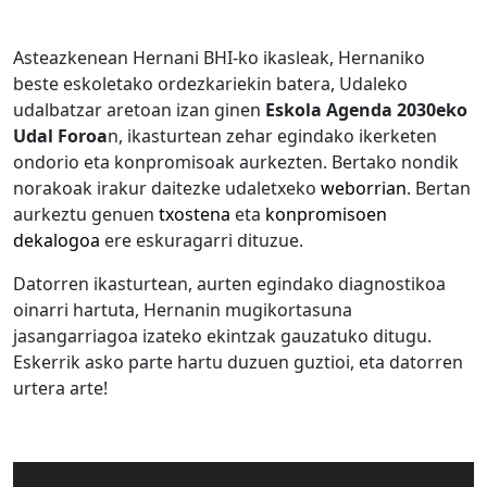
Asteazkenean Hernani BHI-ko ikasleak, Hernaniko
beste eskoletako ordezkariekin batera,
Udaleko
udalbatzar aretoan izan ginen
Eskola Agenda 2030eko
Udal Foroa
n, ikasturtean zehar egindako ikerketen
ondorio eta konpromisoak aurkezten. Bertako nondik
norakoak irakur daitezke udaletxeko
weborrian
. Bertan
aurkeztu genuen
txostena
eta
konpromisoen
dekalogoa
ere eskuragarri dituzue.
Datorren ikasturtean, aurten egindako diagnostikoa
oinarri hartuta, Hernanin mugikortasuna
jasangarriagoa izateko ekintzak gauzatuko ditugu.
Eskerrik asko parte hartu duzuen guztioi, eta datorren
urtera arte
!
Video