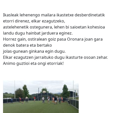
Ikasleak lehenengo mailara ikastetxe desberdinetatik
etorri direnez, elkar ezagutzeko,
astelehenetik ostegunera, lehen bi saioetan kohesioa
landu dugu hainbat jarduera eginez.
Horrez gain, ostiralean goiz pasa Oronara joan gara
denok batera eta bertako
jolas-gunean ginkana egin dugu.
Elkar ezagutzen jarraituko dugu ikasturte osoan zehar.
Animo guztioi eta ongi etorriak!