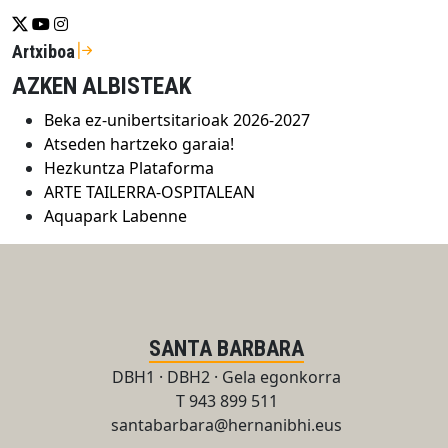
Se abrirá nueva ventana-twitter
Se abrirá nueva ventana-youtube
Se abrirá nueva ventana-instragram
Artxiboa
AZKEN ALBISTEAK
Beka ez-unibertsitarioak 2026-2027
Atseden hartzeko garaia!
Hezkuntza Plataforma
ARTE TAILERRA-OSPITALEAN
Aquapark Labenne
SANTA BARBARA
DBH1 · DBH2 · Gela egonkorra
T 943 899 511
santabarbara@hernanibhi.eus