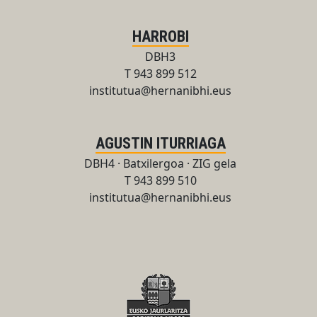
HARROBI
DBH3
T 943 899 512
institutua@hernanibhi.eus
AGUSTIN ITURRIAGA
DBH4 · Batxilergoa · ZIG gela
T 943 899 510
institutua@hernanibhi.eus