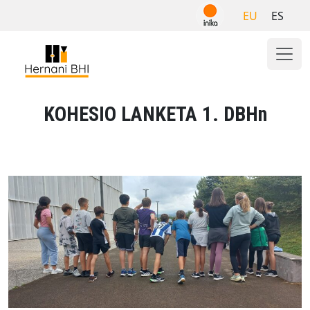
Skip
EU
ES
to
content
KOHESIO LANKETA 1. DBHn