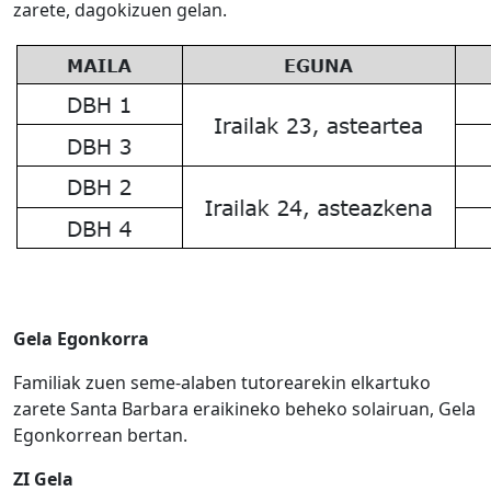
zarete, dagokizuen gelan.
Gela Egonkorra
Familiak zuen seme-alaben tutorearekin elkartuko
zarete Santa Barbara eraikineko beheko solairuan, Gela
Egonkorrean bertan.
ZI Gela