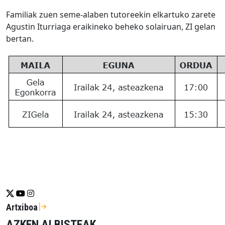
Familiak zuen seme-alaben
tutoreekin elkart
uko zarete
Agustin Iturriaga eraikineko beheko solairuan, ZI gelan
bertan.
Se abrirá nueva ventana-twitter
Se abrirá nueva ventana-youtube
Se abrirá nueva ventana-instragram
Artxiboa
AZKEN ALBISTEAK