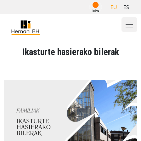
Skip
EU
ES
to
content
Ikasturte hasierako bilerak