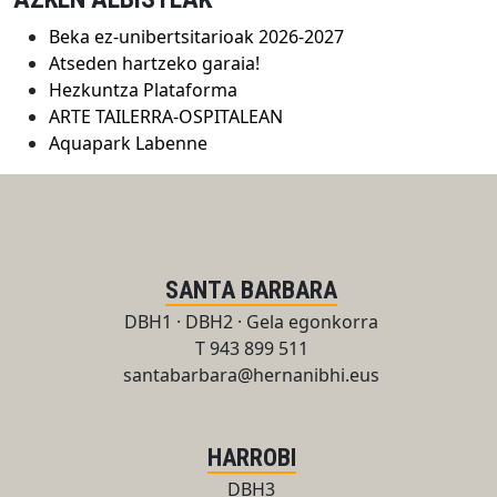
Beka ez-unibertsitarioak 2026-2027
Atseden hartzeko garaia!
Hezkuntza Plataforma
ARTE TAILERRA-OSPITALEAN
Aquapark Labenne
SANTA BARBARA
DBH1 · DBH2 · Gela egonkorra
T 943 899 511
santabarbara@hernanibhi.eus
HARROBI
DBH3