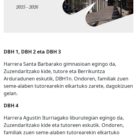
DBH 1, DBH 2 eta DBH 3
Harrera Santa Barbarako gimnasioan egingo da,
Zuzendaritzako kide, tutore eta Berrikuntza
Arduradunen eskutik, DBH1n. Ondoren, familiak zuen
seme-alaben tutorearekin elkartuko zarete, dagokizuen
gelan.
DBH 4
Harrera Agustin Iturriagako liburutegian egingo da,
Zuzendaritzako kide eta tutoreen eskutik. Ondoren,
familiak zuen seme-alaben tutorearekin elkartuko