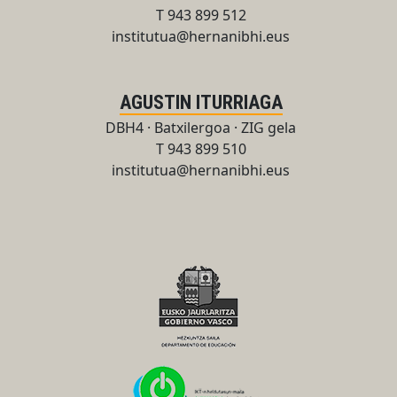
T 943 899 512
institutua@hernanibhi.eus
AGUSTIN ITURRIAGA
DBH4 · Batxilergoa · ZIG gela
T 943 899 510
institutua@hernanibhi.eus