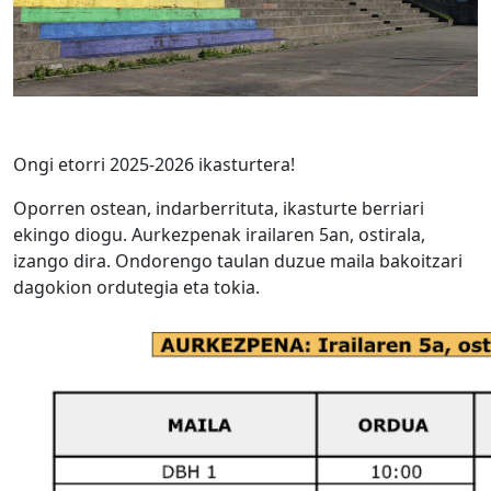
Ongi etorri 2025-2026 ikasturtera!
Oporren ostean, indarberrituta, ikasturte berriari
ekingo diogu. Aurkezpenak irailaren 5an, ostirala,
izango dira. Ondorengo taulan duzue maila bakoitzari
dagokion ordutegia eta tokia.