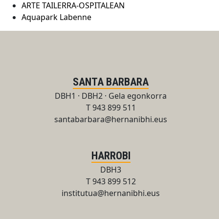
ARTE TAILERRA-OSPITALEAN
Aquapark Labenne
SANTA BARBARA
DBH1 · DBH2 · Gela egonkorra
T 943 899 511
santabarbara@hernanibhi.eus
HARROBI
DBH3
T 943 899 512
institutua@hernanibhi.eus