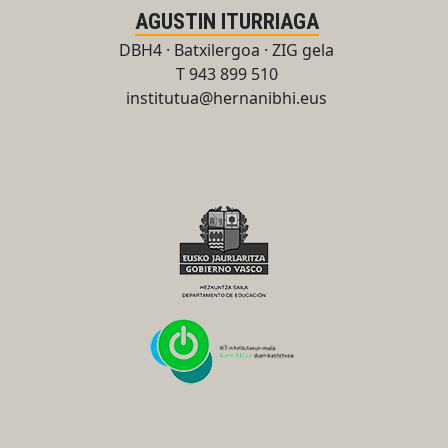
AGUSTIN ITURRIAGA
DBH4 · Batxilergoa · ZIG gela
T 943 899 510
institutua@hernanibhi.eus