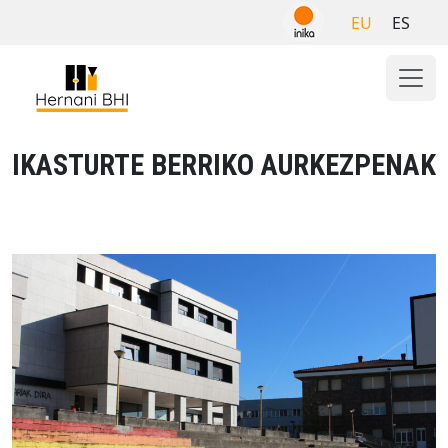
Skip
EU
ES
to
content
IKASTURTE BERRIKO AURKEZPENAK