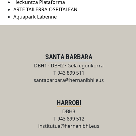
Hezkuntza Plataforma
ARTE TAILERRA-OSPITALEAN
Aquapark Labenne
SANTA BARBARA
DBH1 · DBH2 · Gela egonkorra
T 943 899 511
santabarbara@hernanibhi.eus
HARROBI
DBH3
T 943 899 512
institutua@hernanibhi.eus