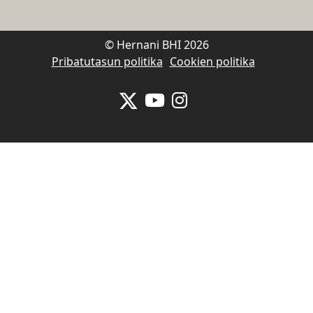
© Hernani BHI 2026
Pribatutasun politika
Cookien politika
Se abrirá nueva ventana-twitter
Se abrirá nueva ventana-y
Se abrirá nueva venta