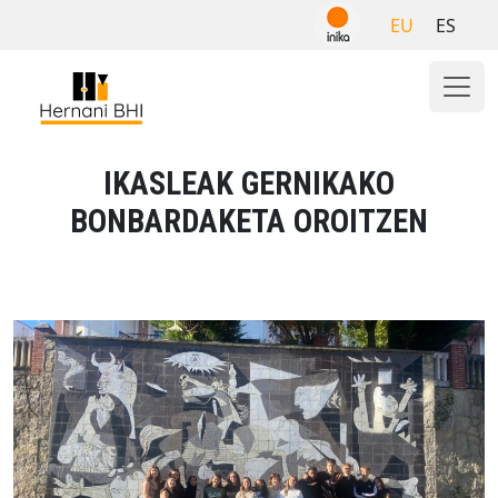
Skip
EU
ES
to
content
IKASLEAK GERNIKAKO
BONBARDAKETA OROITZEN