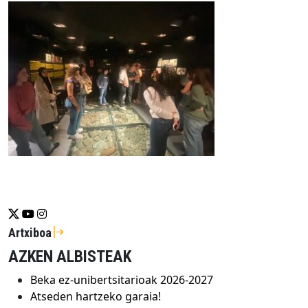
Se abrirá nueva ventana-twitter
Se abrirá nueva ventana-youtube
Se abrirá nueva ventana-instragram
Artxiboa
AZKEN ALBISTEAK
Beka ez-unibertsitarioak 2026-2027
Atseden hartzeko garaia!