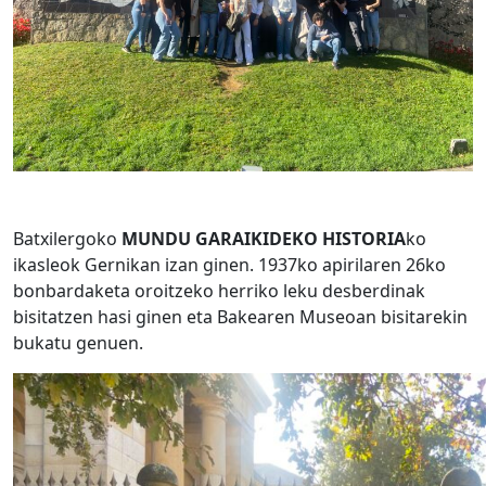
Batxilergoko
MUNDU GARAIKIDEKO HISTORIA
ko
ikasleok Gernikan izan ginen. 1937ko apirilaren 26ko
bonbardaketa oroitzeko herriko leku desberdinak
bisitatzen hasi ginen eta Bakearen Museoan bisitarekin
bukatu genuen.