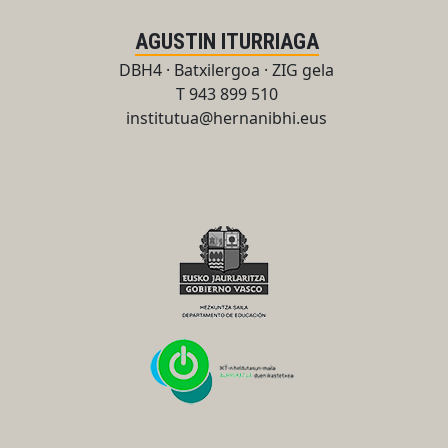
AGUSTIN ITURRIAGA
DBH4 · Batxilergoa · ZIG gela
T 943 899 510
institutua@hernanibhi.eus