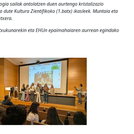
ogia sailak antolatzen duen aurtengo kristalizazio
o dute Kultura Zientifikoko (1.batx) ikasleek. Muntaia eta
etxera.
n txukunarekin eta EHUn epaimahaiaren aurrean egindako