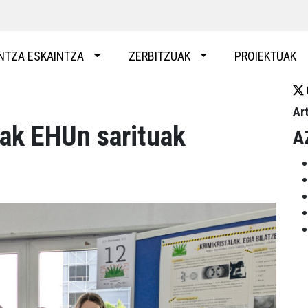
NTZA ESKAINTZA
ZERBITZUAK
PROIEKTUAK
Ar
eak EHUn sarituak
A