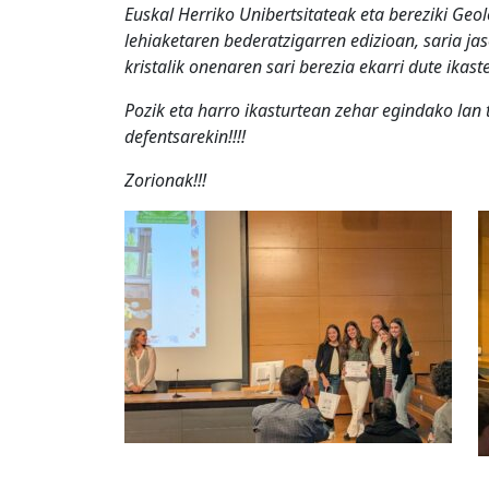
Euskal Herriko Unibertsitateak eta bereziki Geol
lehiaketaren bederatzigarren edizioan, saria jas
kristalik onenaren sari berezia ekarri dute ikast
Pozik eta harro ikasturtean zehar egindako la
defentsarekin!!!!
Zorionak!!!