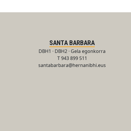
SANTA BARBARA
DBH1 · DBH2 · Gela egonkorra
T 943 899 511
santabarbara@hernanibhi.eus