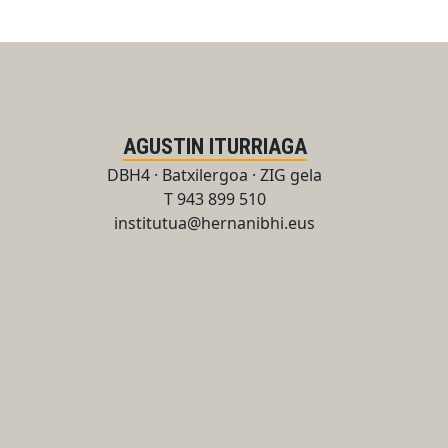
AGUSTIN ITURRIAGA
DBH4 · Batxilergoa · ZIG gela
T 943 899 510
institutua@hernanibhi.eus