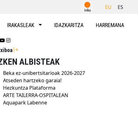
EU
ES
IRAKASLEAK
IDAZKARITZA
HARREMANA
Se abrirá nueva ventana-twitter
Se abrirá nueva ventana-youtube
Se abrirá nueva ventana-instragram
txiboa
ZKEN ALBISTEAK
Beka ez-unibertsitarioak 2026-2027
Atseden hartzeko garaia!
Hezkuntza Plataforma
ARTE TAILERRA-OSPITALEAN
Aquapark Labenne