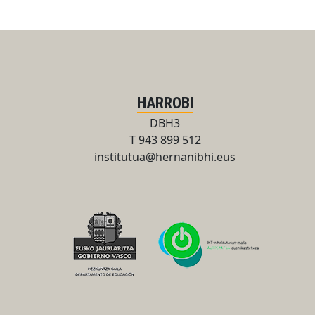
HARROBI
DBH3
T 943 899 512
institutua@hernanibhi.eus