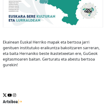
Ekainean Euskal Herriko mapak eta bertsoa jarri
genituen institutuko eraikuntza bakoitzaren sarreran,
eta baita Hernaniko beste ikastetxeetan ere, GuGeok
egitasmoaren baitan. Gerturatu eta abestu bertsoa
gurekin!
Se abrirá nueva ventana-twitter
Se abrirá nueva ventana-youtube
Se abrirá nueva ventana-instragram
Artxiboa