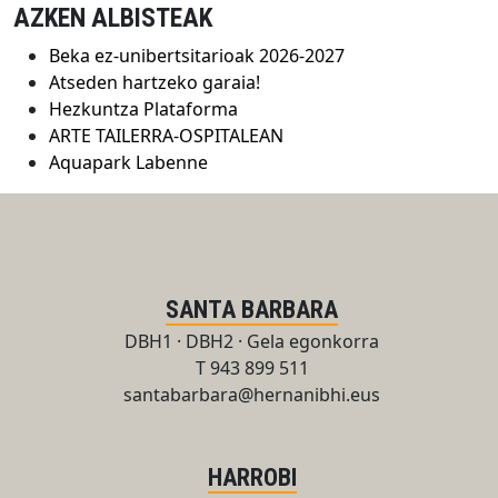
AZKEN ALBISTEAK
Beka ez-unibertsitarioak 2026-2027
Atseden hartzeko garaia!
Hezkuntza Plataforma
ARTE TAILERRA-OSPITALEAN
Aquapark Labenne
SANTA BARBARA
DBH1 · DBH2 · Gela egonkorra
T 943 899 511
santabarbara@hernanibhi.eus
HARROBI