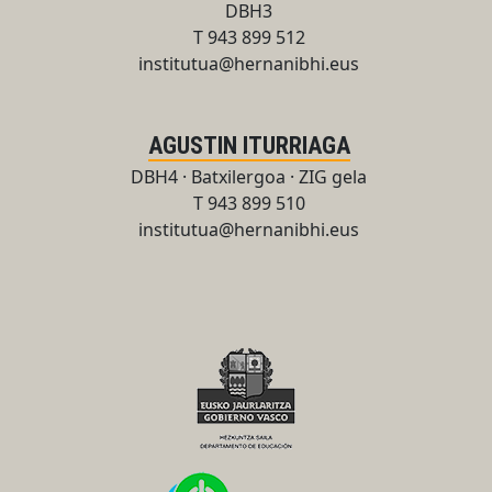
DBH3
T 943 899 512
institutua@hernanibhi.eus
AGUSTIN ITURRIAGA
DBH4 · Batxilergoa · ZIG gela
T 943 899 510
institutua@hernanibhi.eus