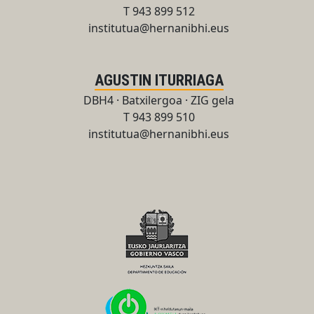
T 943 899 512
institutua@hernanibhi.eus
AGUSTIN ITURRIAGA
DBH4 · Batxilergoa · ZIG gela
T 943 899 510
institutua@hernanibhi.eus