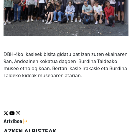
DBH-4ko ikasleek bisita gidatu bat izan zuten ekainaren
9an, Andoainen kokatua dagoen Burdina Taldeako
museo etnologikoan. Bertan ikasle-irakasle eta Burdina
Taldeko kideak museoaren atarian.
Se abrirá nueva ventana-twitter
Se abrirá nueva ventana-youtube
Se abrirá nueva ventana-instragram
Artxiboa
AZKEN ALBISTEAK