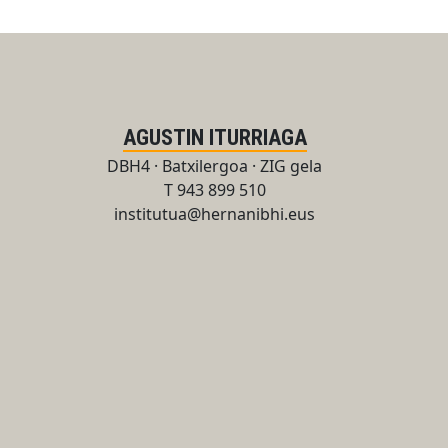
AGUSTIN ITURRIAGA
DBH4 · Batxilergoa · ZIG gela
T 943 899 510
institutua@hernanibhi.eus