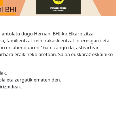
a antolatu dugu Hernani BHI-ko Elkarbizitza
, familientzat zein irakasleentzat interesgarri eta
atorren abenduaren 16an izango da, asteartean,
arbara eraikineko aretoan. Saioa euskaraz eskainiko
iak.
ola eta zergatik ematen den.
irizpideak.