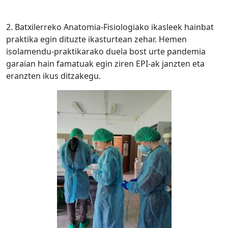
2. Batxilerreko Anatomia-Fisiologiako ikasleek hainbat
praktika egin dituzte ikasturtean zehar. Hemen
isolamendu-praktikarako duela bost urte pandemia
garaian hain famatuak egin ziren EPI-ak janzten eta
eranzten ikus ditzakegu.