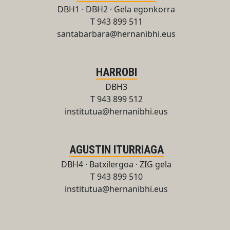
DBH1 · DBH2 · Gela egonkorra
T 943 899 511
santabarbara@hernanibhi.eus
HARROBI
DBH3
T 943 899 512
institutua@hernanibhi.eus
AGUSTIN ITURRIAGA
DBH4 · Batxilergoa · ZIG gela
T 943 899 510
institutua@hernanibhi.eus