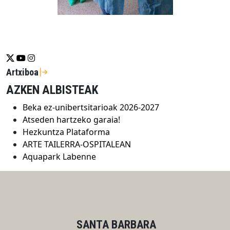
Se abrirá nueva ventana-twitter
Se abrirá nueva ventana-youtube
Se abrirá nueva ventana-instragram
Artxiboa
AZKEN ALBISTEAK
Beka ez-unibertsitarioak 2026-2027
Atseden hartzeko garaia!
Hezkuntza Plataforma
ARTE TAILERRA-OSPITALEAN
Aquapark Labenne
SANTA BARBARA