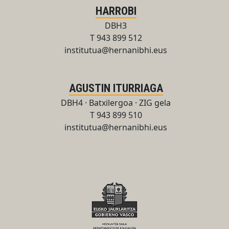
HARROBI
DBH3
T 943 899 512
institutua@hernanibhi.eus
AGUSTIN ITURRIAGA
DBH4 · Batxilergoa · ZIG gela
T 943 899 510
institutua@hernanibhi.eus