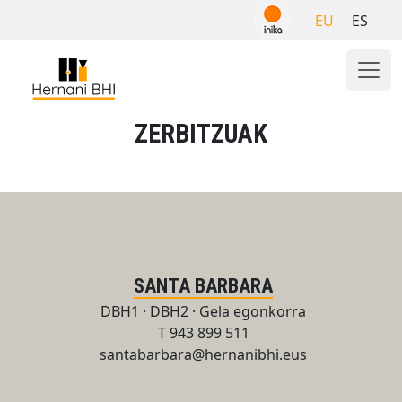
Skip
EU
ES
to
content
ZERBITZUAK
SANTA BARBARA
DBH1 · DBH2 · Gela egonkorra
T 943 899 511
santabarbara@hernanibhi.eus