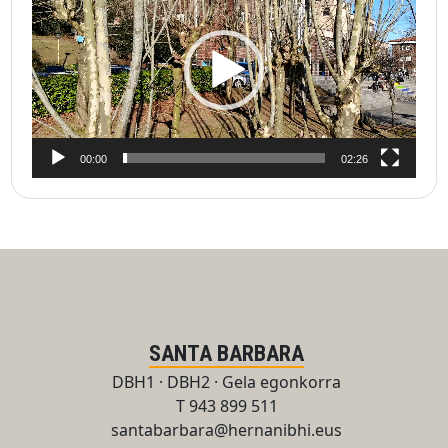
vídeo
00:00
02:26
SANTA BARBARA
DBH1 · DBH2 · Gela egonkorra
T 943 899 511
santabarbara@hernanibhi.eus