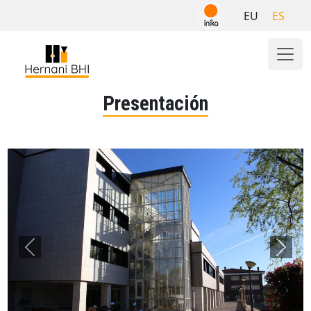
Skip
EU
ES
to
content
Presentación
Previous
Next