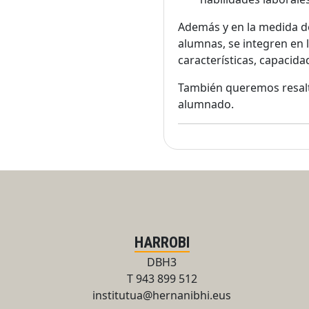
Además y en la medida d
alumnas, se integren en l
características, capacida
También queremos resalt
alumnado.
HARROBI
DBH3
T 943 899 512
institutua@hernanibhi.eus