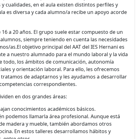
 y cualidades, en el aula existen distintos perfiles y
 aula es diversa y cada alumno/a recibe un apoyo acorde
 16 a 20 años. El grupo suele estar compuesto de un
alumnos, siempre teniendo en cuenta las necesidades
os/as.El objetivo principal del AAT del IES Hernani es
nte a nuestro alumnado para el mundo laboral y la vida
re todo, los ámbitos de comunicación, autonomía
iales y orientación laboral. Para ello, les ofrecemos
 tratamos de adaptarnos y les ayudamos a desarrollar
y competencias correspondientes.
dividen en dos grandes áreas:
abajan conocimientos académicos básicos.
ién podemos llamarla área profesional. Aunque está
er de madera y mueble, también abordamos otros
ocina. En estos talleres desarrollamos hábitos y
, entre otros.