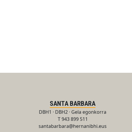
SANTA BARBARA
DBH1 · DBH2 · Gela egonkorra
T 943 899 511
santabarbara@hernanibhi.eus