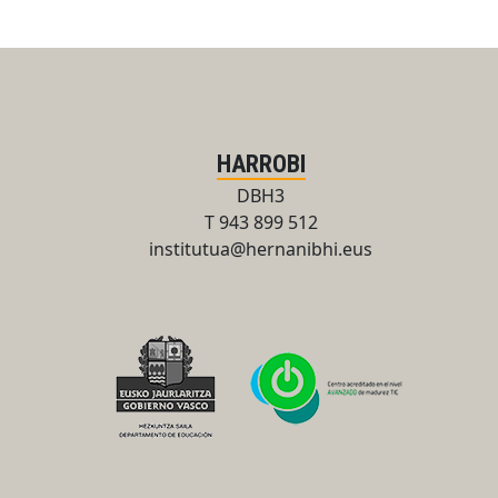
HARROBI
DBH3
T 943 899 512
institutua@hernanibhi.eus