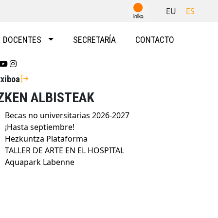
EU
ES
DOCENTES
SECRETARÍA
CONTACTO
Se abrirá nueva ventana-twitter
Se abrirá nueva ventana-youtube
Se abrirá nueva ventana-instragram
txiboa
ZKEN ALBISTEAK
Becas no universitarias 2026-2027
¡Hasta septiembre!
Hezkuntza Plataforma
TALLER DE ARTE EN EL HOSPITAL
Aquapark Labenne