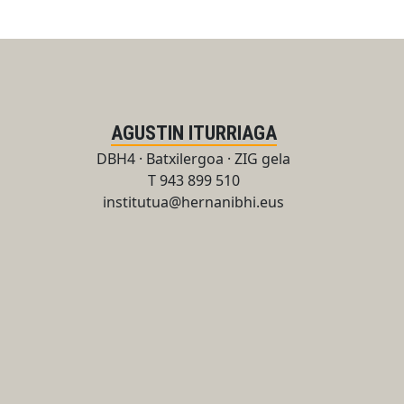
AGUSTIN ITURRIAGA
DBH4 · Batxilergoa · ZIG gela
T 943 899 510
institutua@hernanibhi.eus