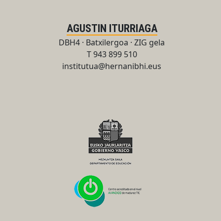
AGUSTIN ITURRIAGA
DBH4 · Batxilergoa · ZIG gela
T 943 899 510
institutua@hernanibhi.eus