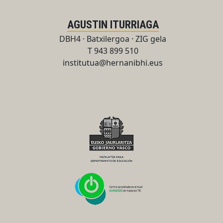
AGUSTIN ITURRIAGA
DBH4 · Batxilergoa · ZIG gela
T 943 899 510
institutua@hernanibhi.eus