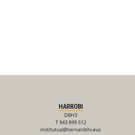
HARROBI
DBH3
T 943 899 512
institutua@hernanibhi.eus