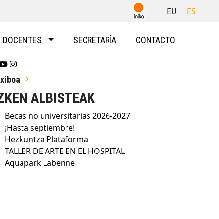
EU
ES
DOCENTES
SECRETARÍA
CONTACTO
Se abrirá nueva ventana-twitter
Se abrirá nueva ventana-youtube
Se abrirá nueva ventana-instragram
txiboa
ZKEN ALBISTEAK
Becas no universitarias 2026-2027
¡Hasta septiembre!
Hezkuntza Plataforma
TALLER DE ARTE EN EL HOSPITAL
Aquapark Labenne