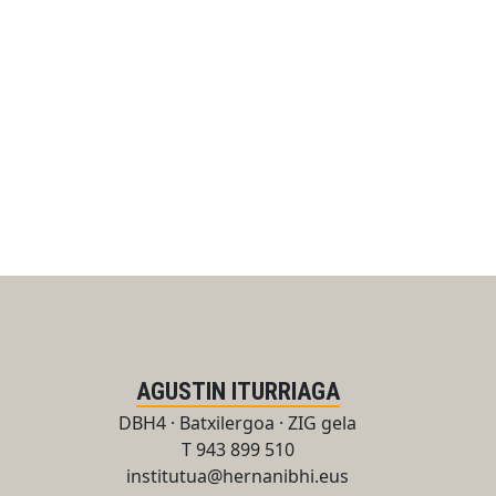
AGUSTIN ITURRIAGA
DBH4 · Batxilergoa · ZIG gela
T 943 899 510
institutua@hernanibhi.eus