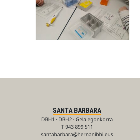
SANTA BARBARA
DBH1 · DBH2 · Gela egonkorra
T 943 899 511
santabarbara@hernanibhi.eus