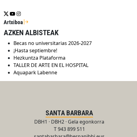
Se abrirá nueva ventana-twitter
Se abrirá nueva ventana-youtube
Se abrirá nueva ventana-instragram
Artxiboa
AZKEN ALBISTEAK
Becas no universitarias 2026-2027
¡Hasta septiembre!
Hezkuntza Plataforma
TALLER DE ARTE EN EL HOSPITAL
Aquapark Labenne
SANTA BARBARA
DBH1 · DBH2 · Gela egonkorra
T 943 899 511
santabarbara@hernanibhi.eus