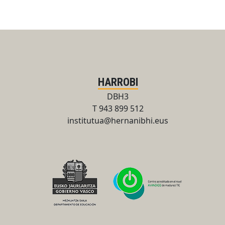
HARROBI
DBH3
T 943 899 512
institutua@hernanibhi.eus