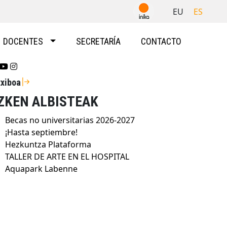
EU
ES
DOCENTES
SECRETARÍA
CONTACTO
Se abrirá nueva ventana-twitter
Se abrirá nueva ventana-youtube
Se abrirá nueva ventana-instragram
txiboa
ZKEN ALBISTEAK
Becas no universitarias 2026-2027
¡Hasta septiembre!
Hezkuntza Plataforma
TALLER DE ARTE EN EL HOSPITAL
Aquapark Labenne