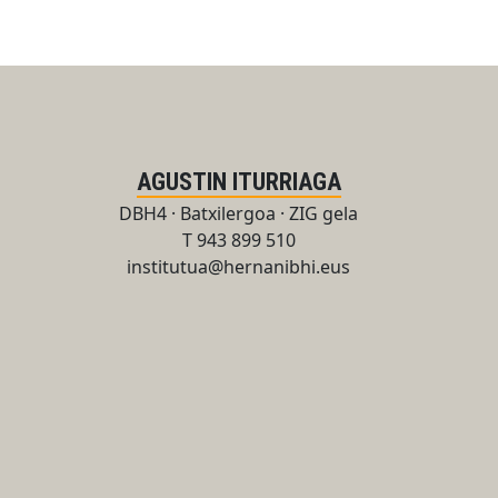
AGUSTIN ITURRIAGA
DBH4 · Batxilergoa · ZIG gela
T 943 899 510
institutua@hernanibhi.eus