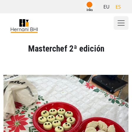
Skip
EU
ES
to
content
Masterchef 2ª edición