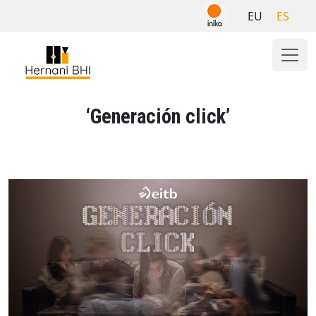
Skip
EU
ES
to
content
‘Generación click’