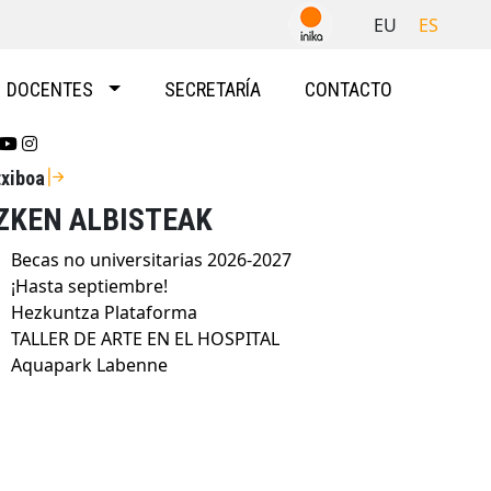
EU
ES
DOCENTES
SECRETARÍA
CONTACTO
Se abrirá nueva ventana-twitter
Se abrirá nueva ventana-youtube
Se abrirá nueva ventana-instragram
txiboa
ZKEN ALBISTEAK
Becas no universitarias 2026-2027
¡Hasta septiembre!
Hezkuntza Plataforma
TALLER DE ARTE EN EL HOSPITAL
Aquapark Labenne