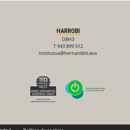
HARROBI
DBH3
T 943 899 512
institutua@hernanibhi.eus