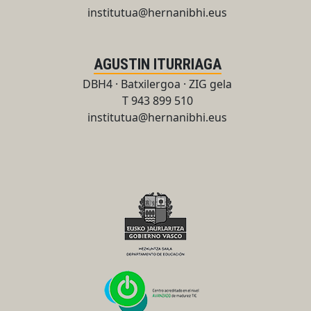
institutua@hernanibhi.eus
AGUSTIN ITURRIAGA
DBH4 · Batxilergoa · ZIG gela
T 943 899 510
institutua@hernanibhi.eus