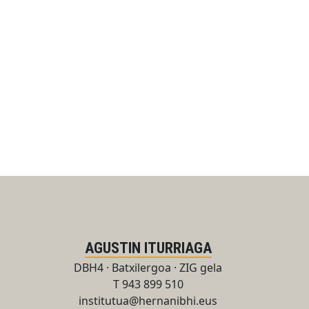
AGUSTIN ITURRIAGA
DBH4 · Batxilergoa · ZIG gela
T 943 899 510
institutua@hernanibhi.eus