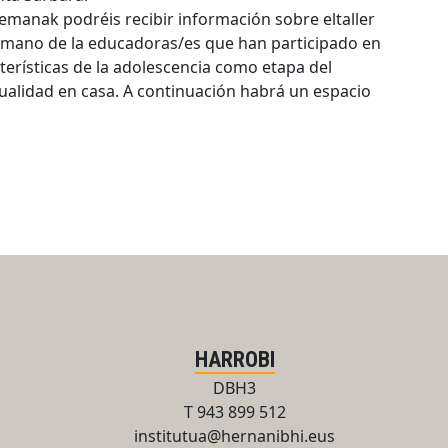
remanak podréis recibir información sobre eltaller
la mano de la educadoras/es que han participado en
terísticas de la adolescencia como etapa del
ualidad en casa. A continuación habrá un espacio
HARROBI
DBH3
T 943 899 512
institutua@hernanibhi.eus