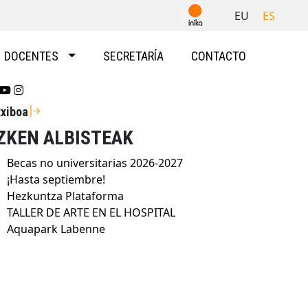
EU
ES
DOCENTES
SECRETARÍA
CONTACTO
Se abrirá nueva ventana-twitter
Se abrirá nueva ventana-youtube
Se abrirá nueva ventana-instragram
txiboa
ZKEN ALBISTEAK
Becas no universitarias 2026-2027
¡Hasta septiembre!
Hezkuntza Plataforma
TALLER DE ARTE EN EL HOSPITAL
Aquapark Labenne