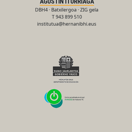
AGUSTIN ITURRIAGA
DBH4 · Batxilergoa · ZIG gela
T 943 899 510
institutua@hernanibhi.eus